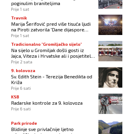
poginulim braniteljima
Prije 1 sat
Travnik
Marija Šerifović pred više tisuća ljudi
na Piroti zatvorila 'Dane dijaspore
2026'
Prije 1 sat
Tradicionalno "Gromiljačko sijelo"
Na sijelo u Gromiljak došli gosti iz
Jajca, Viteza i Hrvatske ali i posjetitelji
od Austrije do Australije
Prije 2 sata
9. kolovoza
Sv. Edith Stein - Terezija Benedikta od
Križa
Prije 6 sati
KSB
Radarske kontrole za 9. kolovoza
Prije 6 sati
Park prirode
Blidinje sve privlačnije ljetno