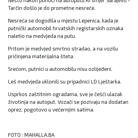
Nešto nakon ponoći na autoputu A1 smjer Sarajevo -
Tarčin došlo je do prometne nesreće.
Nesreća se dogodila u mjestu Lepenica, kada je
putnički automobil hrvatskih registarskih oznaka
naletio na medvjeda na putu.
Pritom je medvjed smrtno stradao, a na vozilu
pričinjena materijalna šteta.
Srećom, putnici u automobilu nisu ozlijeđeni.
Leš medvjeda uklonili su pripadnici LD Lještarka.
Usprkos zaštitnim ogradama, sve je češći ulazak
životinja na autoput. Vozači se pozivaju na dodatan
oprez, pogotovo u večernjim satima.
FOTO : MAHALLA.BA