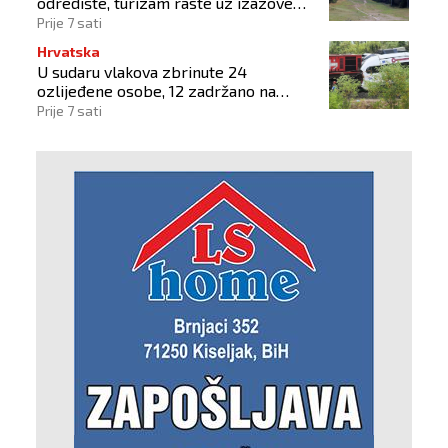
odredište, turizam raste uz izazove
očuvanja prirode
Prije 7 sati
Hrvatska
U sudaru vlakova zbrinute 24
ozlijeđene osobe, 12 zadržano na
liječenju
Prije 7 sati