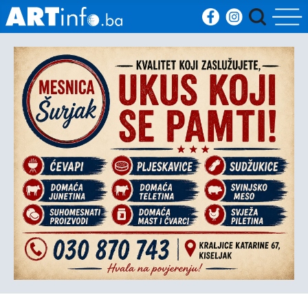
Početna
Vijesti
Sport
Kultura
Crna
kronika
Politika
Zanimljivosti