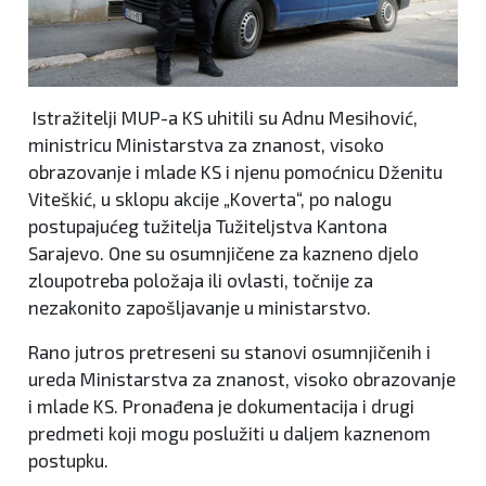
Istražitelji MUP-a KS uhitili su Adnu Mesihović,
ministricu Ministarstva za znanost, visoko
obrazovanje i mlade KS i njenu pomoćnicu Dženitu
Viteškić, u sklopu akcije „Koverta“, po nalogu
postupajućeg tužitelja Tužiteljstva Kantona
Sarajevo. One su osumnjičene za kazneno djelo
zloupotreba položaja ili ovlasti, točnije za
nezakonito zapošljavanje u ministarstvo.
Rano jutros pretreseni su stanovi osumnjičenih i
ureda Ministarstva za znanost, visoko obrazovanje
i mlade KS. Pronađena je dokumentacija i drugi
predmeti koji mogu poslužiti u daljem kaznenom
postupku.