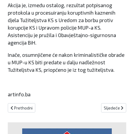
Akcija je, između ostalog, rezultat potpisanog
protokola u procesuiranju koruptivnih kaznenih
djela Tužiteljstva KS s Uredom za borbu protiv
korupcije KS i Upravom policije MUP-a KS.
Asistenciju je pružila i Obavještajno-sigurnosna
agencija BiH.
Inače, osumnjičene će nakon kriminalističke obrade
u MUP-u KS biti predate u dalju nadležnost
Tužiteljstva KS, priopćeno je iz tog tužiteljstva.
artinfo.ba
Prethodni članak: U nesreći na radu poginuo 40-godišnjak iz Bus
Sljedeći članak:
Prethodni
Sljedeće