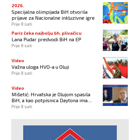
2026.
Specijalna olimpijada BiH otvorila
prijave za Nacionalne inkluzivne igre
Prije 8 sati
Pariz čeka najbolju bh. plivačicu
Lana Pudar predvodi BiH na EP
Prije 8 sati
Video
Važna uloga HVO-a u Oluji
Prije 8 sati
Video
Mišetić: Hrvatska je Olujom spasila
BiH, a kao potpisnica Daytona ima
puno pravo štititi hrvatski narod
Prije 8 sati