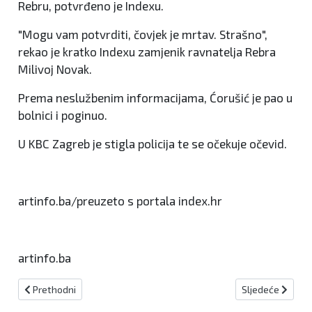
Rebru, potvrđeno je Indexu.
"Mogu vam potvrditi, čovjek je mrtav. Strašno",
rekao je kratko Indexu zamjenik ravnatelja Rebra
Milivoj Novak.
Prema neslužbenim informacijama, Ćorušić je pao u
bolnici i poginuo.
U KBC Zagreb je stigla policija te se očekuje očevid.
artinfo.ba/preuzeto s portala index.hr
artinfo.ba
Prethodni članak: U Prijedoru nestao Gojko Topić
Sljedeći članak: 
Prethodni
Sljedeće