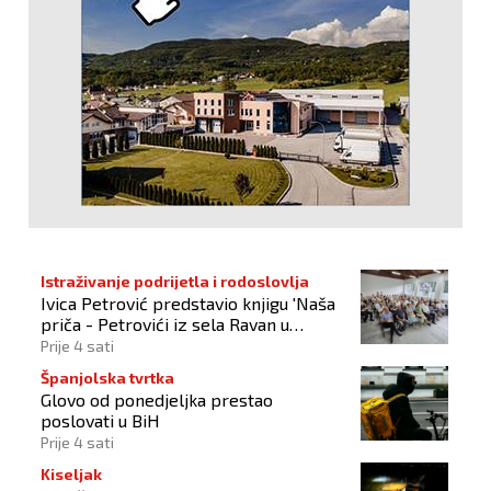
Istraživanje podrijetla i rodoslovlja
Ivica Petrović predstavio knjigu 'Naša
priča - Petrovići iz sela Ravan u
Busovači'
Prije 4 sati
Španjolska tvrtka
Glovo od ponedjeljka prestao
poslovati u BiH
Prije 4 sati
Kiseljak