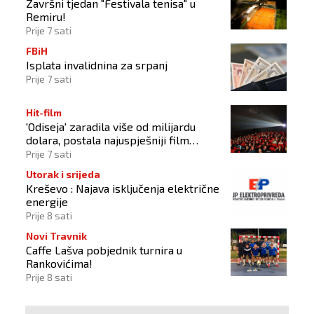
Završni tjedan "Festivala tenisa" u
Remiru!
Prije 7 sati
FBiH
Isplata invalidnina za srpanj
Prije 7 sati
Hit-film
'Odiseja' zaradila više od milijardu
dolara, postala najuspješniji film
Christophera Nolana
Prije 7 sati
Utorak i srijeda
Kreševo : Najava isključenja električne
energije
Prije 8 sati
Novi Travnik
Caffe Lašva pobjednik turnira u
Rankovićima!
Prije 8 sati