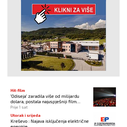
Hit-film
'Odiseja' zaradila više od milijardu
dolara, postala najuspješniji film
Christophera Nolana
Prije 1 sat
Utorak i srijeda
Kreševo : Najava isključenja električne
energije