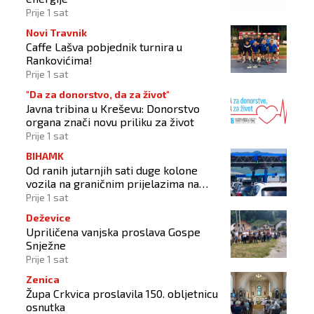
Prije 1 sat
Novi Travnik
Caffe Lašva pobjednik turnira u
Rankovićima!
Prije 1 sat
"Da za donorstvo, da za život"
Javna tribina u Kreševu: Donorstvo
organa znači novu priliku za život
Prije 1 sat
BIHAMK
Od ranih jutarnjih sati duge kolone
vozila na graničnim prijelazima na
izlazu iz BiH
Prije 1 sat
Deževice
Upriličena vanjska proslava Gospe
Snježne
Prije 1 sat
Zenica
Župa Crkvica proslavila 150. obljetnicu
osnutka