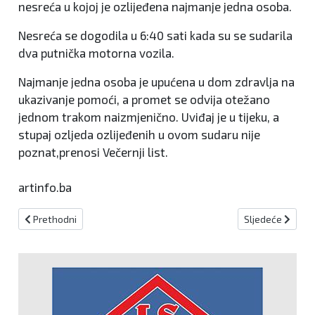
nesreća u kojoj je ozlijeđena najmanje jedna osoba.
Nesreća se dogodila u 6:40 sati kada su se sudarila
dva putnička motorna vozila.
Najmanje jedna osoba je upućena u dom zdravlja na
ukazivanje pomoći, a promet se odvija otežano
jednom trakom naizmjenično. Uviđaj je u tijeku, a
stupaj ozljeda ozlijeđenih u ovom sudaru nije
poznat,prenosi Večernji list.
artinfo.ba
Prethodni članak: Smrtno stradao radnik u Lukavcu
Sljedeći članak
Prethodni
Sljedeće