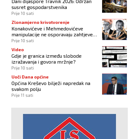
Dani dijaspore Travnik 2026: Održan
budućnost"
susret gospodarstvenika
Prije 10 sati
Zlonamjerno krivotvorenje
Konakovićeve i Mehmedovićeve
manipulacije ne osporavaju zahtjeve
Hrvata
Prije 10 sati
Video
Gdje je granica između slobode
izražavanja i govora mržnje?
Prije 10 sati
Uoči Dana općine
Općina Kreševo bilježi napredak na
svakom polju
Prije 11 sati