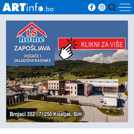
Početna
Vijesti
Sport
Kultura
Crna
kronika
Politika
Zanimljivosti