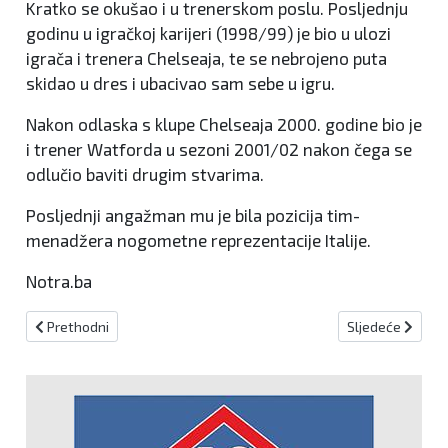
Kratko se okušao i u trenerskom poslu. Posljednju
godinu u igračkoj karijeri (1998/99) je bio u ulozi
igrača i trenera Chelseaja, te se nebrojeno puta
skidao u dres i ubacivao sam sebe u igru.
Nakon odlaska s klupe Chelseaja 2000. godine bio je
i trener Watforda u sezoni 2001/02 nakon čega se
odlučio baviti drugim stvarima.
Posljednji angažman mu je bila pozicija tim-
menadžera nogometne reprezentacije Italije.
Notra.ba
Prethodni članak: Albanac pucao na dvojicu srpskih dječaka dok s
Sljedeći članak:
Prethodni
Sljedeće