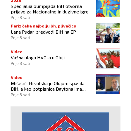
2026.
Specijalna olimpijada BiH otvorila
prijave za Nacionalne inkluzivne igre
Prije 8 sati
Pariz čeka najbolju bh. plivačicu
Lana Pudar predvodi BiH na EP
Prije 8 sati
Video
Važna uloga HVO-a u Oluji
Prije 8 sati
Video
Mišetić: Hrvatska je Olujom spasila
BiH, a kao potpisnica Daytona ima
puno pravo štititi hrvatski narod
Prije 8 sati