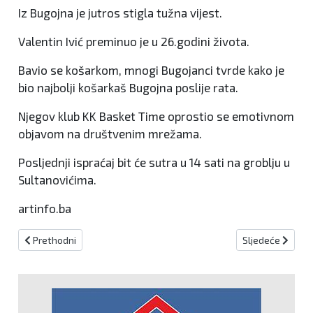
Iz Bugojna je jutros stigla tužna vijest.
Valentin Ivić preminuo je u 26.godini života.
Bavio se košarkom, mnogi Bugojanci tvrde kako je
bio najbolji košarkaš Bugojna poslije rata.
Njegov klub KK Basket Time oprostio se emotivnom
objavom na društvenim mrežama.
Posljednji ispraćaj bit će sutra u 14 sati na groblju u
Sultanovićima.
artinfo.ba
Prethodni članak: Prometna nesreća na Rostovu, ima ozlijeđenih!
Sljedeći članak:
Prethodni
Sljedeće