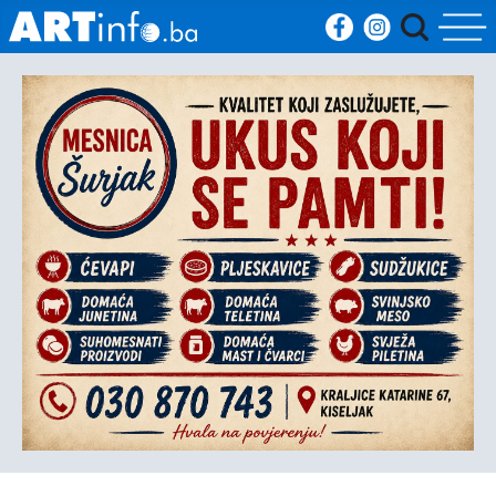
Početna
Vijesti
Sport
Kultura
Crna
kronika
Politika
Zanimljivosti