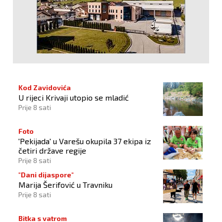
Kod Zavidovića
U rijeci Krivaji utopio se mladić
Prije 8 sati
Foto
'Pekijada' u Varešu okupila 37 ekipa iz
četiri države regije
Prije 8 sati
"Dani dijaspore"
Marija Šerifović u Travniku
Prije 8 sati
Bitka s vatrom