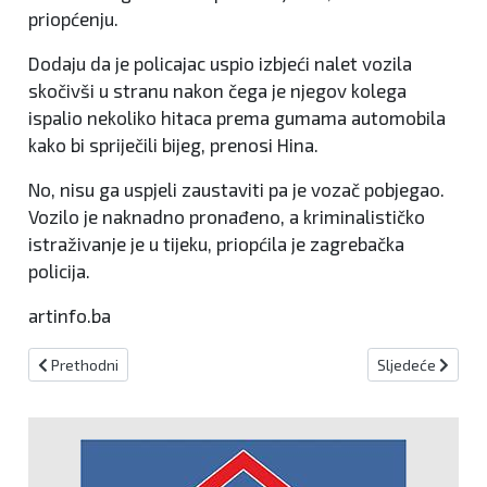
priopćenju.
Dodaju da je policajac uspio izbjeći nalet vozila
skočivši u stranu nakon čega je njegov kolega
ispalio nekoliko hitaca prema gumama automobila
kako bi spriječili bijeg, prenosi Hina.
No, nisu ga uspjeli zaustaviti pa je vozač pobjegao.
Vozilo je naknadno pronađeno, a kriminalističko
istraživanje je u tijeku, priopćila je zagrebačka
policija.
artinfo.ba
Prethodni članak: ŽSB : Na tri lokacije pronađena droga
Sljedeći članak:
Prethodni
Sljedeće