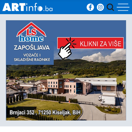
Početna
Vijesti
Sport
Kultura
Crna
kronika
Politika
Zanimljivosti