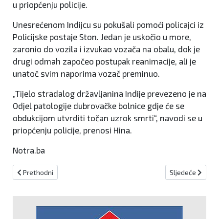
u priopćenju policije.
Unesrećenom Indijcu su pokušali pomoći policajci iz
Policijske postaje Ston. Jedan je uskočio u more,
zaronio do vozila i izvukao vozača na obalu, dok je
drugi odmah započeo postupak reanimacije, ali je
unatoč svim naporima vozač preminuo.
„Tijelo stradalog državljanina Indije prevezeno je na
Odjel patologije dubrovačke bolnice gdje će se
obdukcijom utvrditi točan uzrok smrti“, navodi se u
priopćenju policije, prenosi Hina.
Notra.ba
Prethodni članak: U Bugojnu i Travniku pronađene veće količine dr
Sljedeći članak:
Prethodni
Sljedeće