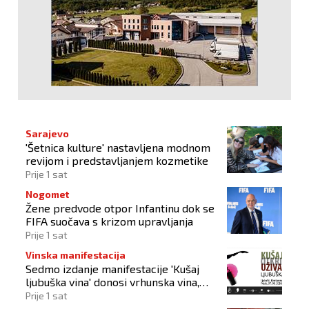
Sarajevo
'Šetnica kulture' nastavljena modnom
revijom i predstavljanjem kozmetike
Prije 1 sat
Nogomet
Žene predvode otpor Infantinu dok se
FIFA suočava s krizom upravljanja
Prije 1 sat
Vinska manifestacija
Sedmo izdanje manifestacije 'Kušaj
ljubuška vina' donosi vrhunska vina,
gastronomiju i glazbu
Prije 1 sat