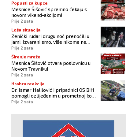
Popusti za kupce
Mesnice Šišović spremno čekaju s
novom vikend-akcijom!
Prije 2 sata
Loša situacija
Zenički rudari drugu noć prenoćili u
jami: Izvarani smo, više nikome ne
vjerujemo
Prije 2 sata
Širenje mreže
Mesnica Šišović otvara poslovnicu u
Novom Travniku!
Prije 2 sata
Hrabra reakcija
Dr. Ismar Halilović i pripadnici OS BiH
pomogli ozlijeđenim u prometnoj kod
Busovače!
Prije 2 sata