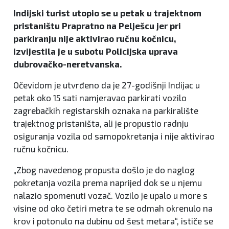
Indijski turist utopio se u petak u trajektnom
pristaništu Prapratno na Pelješcu jer pri
parkiranju nije aktivirao ručnu kočnicu,
izvijestila je u subotu Policijska uprava
dubrovačko-neretvanska.
Očevidom je utvrđeno da je 27-godišnji Indijac u
petak oko 15 sati namjeravao parkirati vozilo
zagrebačkih registarskih oznaka na parkiralište
trajektnog pristaništa, ali je propustio radnju
osiguranja vozila od samopokretanja i nije aktivirao
ručnu kočnicu.
„Zbog navedenog propusta došlo je do naglog
pokretanja vozila prema naprijed dok se u njemu
nalazio spomenuti vozač. Vozilo je upalo u more s
visine od oko četiri metra te se odmah okrenulo na
krov i potonulo na dubinu od šest metara“, ističe se