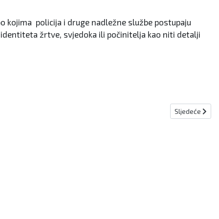
o kojima policija i druge nadležne službe postupaju
entiteta žrtve, svjedoka ili počinitelja kao niti detalji
Sljedeći člana
Sljedeće