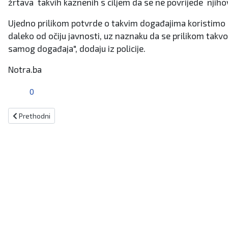
žrtava takvih kaznenih s ciljem da se ne povrijede njihova 
Ujedno prilikom potvrde o takvim događajima koristimo pr
daleko od očiju javnosti, uz naznaku da se prilikom takvog 
samog događaja", dodaju iz policije.
Notra.ba
0
Prethodni članak: Državljanin BiH (41) krao po makarskim plažama
Prethodni