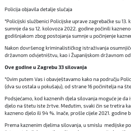
Policija objavila detalje slučaja
"Policijski službenici Policijske uprave zagrebačke su 1
sumnje da su 12. kolovoza 2022. godine počinili kazneno 
godišnjakom zbog postojanja sumnje u počinjenje kaznen
Nakon dovršenog kriminalističkog istraživanja osumnji
državnom odvjetništvu, kao i Županijskom državnom odvjet
Ove godine u Zagrebu 33 silovanja
"Ovim putem Vas i obavještavamo kako na području Policij
(dva su ostala u pokušaju), od strane 16 počinitelja na šte
Podsjećamo, kod kaznenih djela silovanja moguće je da ist
djelo na štetu iste žrtve. Međutim, svaki čin se tretira 
kazneno djelo ili 94 %. Inače, prošle cijele 2021. godine b
Prema kaznenim djelima silovanja, u smislu medijske pozo