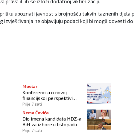
prava ili ih se izloži dodatnoj viktimizaciji.
iliku upoznati javnost s brojnošću takvih kaznenih djela p
izvješćivanja ne objavljuju podaci koji bi mogli dovesti do id
Mostar
Konferencija o novoj
financijskoj perspektivi
Europske unije 2028.–2034.
Prije 7 sati
Nema Čovića
Dio imena kandidata HDZ-a
BiH za izbore u listopadu
Prije 7 sati