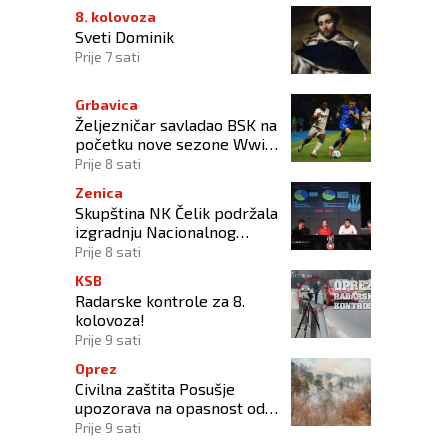
8. kolovoza
Sveti Dominik
Prije 7 sati
Grbavica
Željezničar savladao BSK na
početku nove sezone Wwin
lige BiH
Prije 8 sati
Zenica
Skupština NK Čelik podržala
izgradnju Nacionalnog
stadiona
Prije 8 sati
KSB
Radarske kontrole za 8.
kolovoza!
Prije 9 sati
Oprez
Civilna zaštita Posušje
upozorava na opasnost od
požara na Blidinju
Prije 9 sati