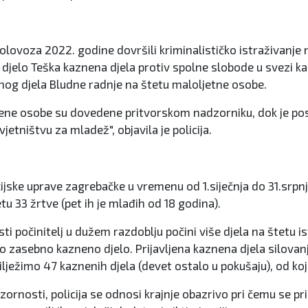
3. kolovoza 2022. godine dovršili kriminalističko istraživ
djelo Teška kaznena djela protiv spolne slobode u svezi ka
og djela Bludne radnje na štetu maloljetne osobe.
čene osobe su dovedene pritvorskom nadzorniku, dok je p
ništvu za mladež", objavila je policija.
ske uprave zagrebačke u vremenu od 1.siječnja do 31.srpnja
tu 33 žrtve (pet ih je mlađih od 18 godina).
i počinitelj u dužem razdoblju počini više djela na štetu i
kao zasebno kazneno djelo. Prijavljena kaznena djela silovan
ilježimo 47 kaznenih djela (devet ostalo u pokušaju), od koji
rnosti, policija se odnosi krajnje obazrivo pri čemu se pr