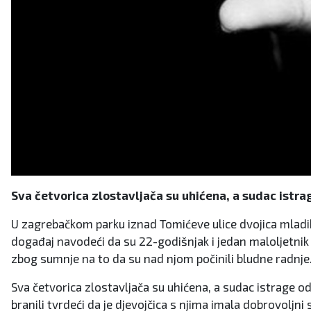
Sva četvorica zlostavljača su uhićena, a sudac istrag
U zagrebačkom parku iznad Tomićeve ulice dvojica mladih m
događaj navodeći da su 22-godišnjak i jedan maloljetnik d
zbog sumnje na to da su nad njom počinili bludne radnje
Sva četvorica zlostavljača su uhićena, a sudac istrage o
branili tvrdeći da je djevojčica s njima imala dobrovoljni