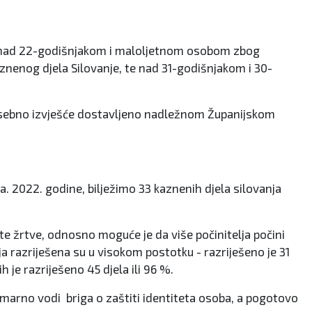
anje nad 22-godišnjakom i maloljetnom osobom zbog
znenog djela Silovanje, te nad 31-godišnjakom i 30-
osebno izvješće dostavljeno nadležnom Županijskom
. 2022. godine, bilježimo 33 kaznenih djela silovanja
ste žrtve, odnosno moguće je da više počinitelja počini
ja razriješena su u visokom postotku - razriješeno je 31
h je razriješeno 45 djela ili 96 %.
imarno vodi briga o zaštiti identiteta osoba, a pogotovo