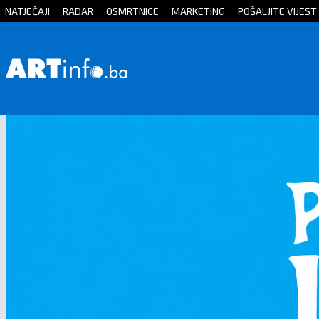
NATJEČAJI
RADAR
OSMRTNICE
MARKETING
POŠALJITE VIJEST
Početna
Vijesti
Sport
Kultura
Crna
kronika
Politika
Zanimljivosti