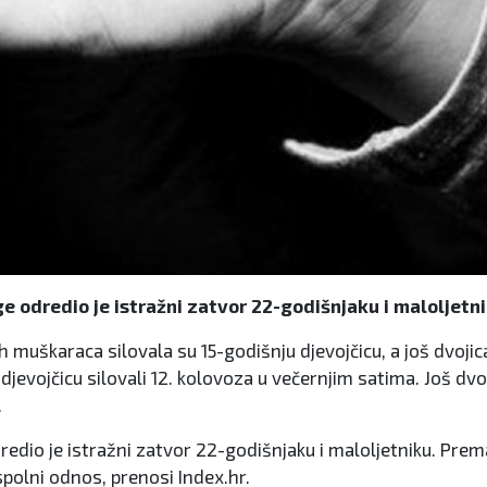
e odredio je istražni zatvor 22-godišnjaku i maloljetni
uškaraca silovala su 15-godišnju djevojčicu, a još dvojica s
jevojčicu silovali 12. kolovoza u večernjim satima. Još dvoj
.
dredio je istražni zatvor 22-godišnjaku i maloljetniku. Pr
 spolni odnos, prenosi Index.hr.