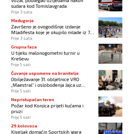
Vozač podlegao ozljedama nakon
sudara kod Tomislavgrada
Prije 3 sata
Međugorje
Završeno je ovogodišnje izdanje
Mladifesta koje je okupilo mlade iz 73
zemlje svijeta
Prije 3 sata
Grupna faza
U tijeku malonogometni turnir u
Kreševu
Prije 5 sati
Čuvanje uspomene na branitelje
Obilježavanje 31. obljetnice VRO
„Maestral“ i oslobođenja Jajca uz
pokroviteljstvo HNS-a BiH
Prije 5 sati
Nepristupačan teren
Požar kod Konjica prijeti kućama i
pruzi
Prije 5 sati
29.kolovoza
Kiseljak domaćin Sportskih igara