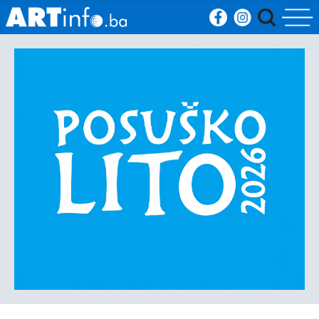
Početna
Vijesti
Sport
Kultura
Crna
kronika
Politika
Zanimljivosti