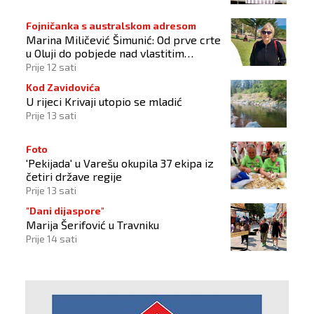
Fojničanka s australskom adresom
Marina Miličević Šimunić: Od prve crte
u Oluji do pobjede nad vlastitim
„olujama“
Prije 12 sati
Kod Zavidovića
U rijeci Krivaji utopio se mladić
Prije 13 sati
Foto
'Pekijada' u Varešu okupila 37 ekipa iz
četiri države regije
Prije 13 sati
"Dani dijaspore"
Marija Šerifović u Travniku
Prije 14 sati