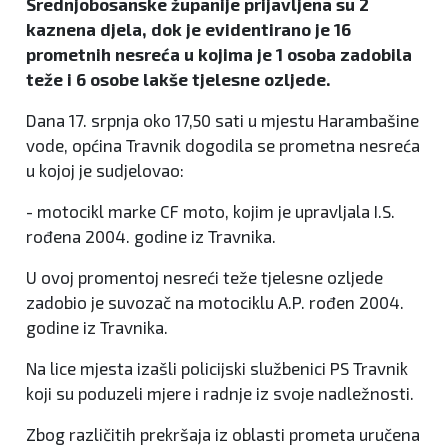
Srednjobosanske županije prijavljena su 2
kaznena djela, dok je evidentirano je 16
prometnih nesreća u kojima je 1 osoba zadobila
teže i 6 osobe lakše tjelesne ozljede.
Dana 17. srpnja oko 17,50 sati u mjestu Harambašine
vode, općina Travnik dogodila se prometna nesreća
u kojoj je sudjelovao:
- motocikl marke CF moto, kojim je upravljala I.S.
rođena 2004. godine iz Travnika.
U ovoj promentoj nesreći teže tjelesne ozljede
zadobio je suvozač na motociklu A.P. rođen 2004.
godine iz Travnika.
Na lice mjesta izašli policijski službenici PS Travnik
koji su poduzeli mjere i radnje iz svoje nadležnosti.
Zbog različitih prekršaja iz oblasti prometa uručena