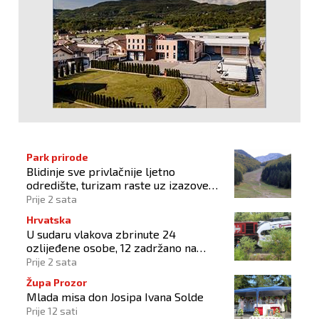
Park prirode
Blidinje sve privlačnije ljetno
odredište, turizam raste uz izazove
očuvanja prirode
Prije 2 sata
Hrvatska
U sudaru vlakova zbrinute 24
ozlijeđene osobe, 12 zadržano na
liječenju
Prije 2 sata
Župa Prozor
Mlada misa don Josipa Ivana Solde
Prije 12 sati