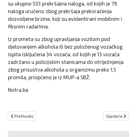
su ukupno 533 prekršajna naloga, od kojih je 79
naloga uručeno zbog prekršaja prekoračenja
dozvoljene brzine, koji su evidentirani mobilnim i
fiksnim radarima.
Iz prometa su zbog upravljanja vozilom pod
djelovanjem alkohola ili bez položenog vozačkog
ispita isključena 34 vozača, od kojih je 13 vozača
zadržano u policijskim stanicama do otriježnjenja
zbog prisustva alkohola u organizmu preko 1,5
promila, priopćeno je iz MUP-a SBŽ.
Notra.ba
Prethodni članak: U Ljubuškom pronađeno 918 stabljika marihuan
Sljedeći članak:
Prethodni
Sljedeće