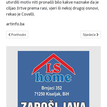
utvrdili motiv niti pronašli bilo kakve naznake da je
ciljao žrtve prema rasi, vjeri ili nekoj drugoj osnovi,
rekao je Covelli.
artinfo.ba
Prethodni članak: Maloljetni pješak teže ozlijeđen u prometnoj ne
Sljedeći članak:
Prethodni
Sljedeće