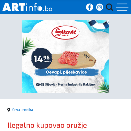
Početna
Vijesti
Sport
Kultura
Crna
kronika
Crna kronika
Politika
Ilegalno kupovao oružje
Zanimljivosti