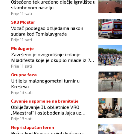
Oštećeno tek uređeno dječje igralište u
stambenom naselju
Prije 11 sati
SKB Mostar
Vozač podlegao ozljedama nakon
sudara kod Tomislavgrada
Prije 11 sati
Međugorje
Završeno je ovogodišnje izdanje
Mladifesta koje je okupilo mlade iz 73
zemlje svijeta
Prije 11 sati
Grupna faza
U tijeku malonogometni turnir u
Kreševu
Prije 13 sati
Čuvanje uspomene na branitelje
Obilježavanje 31. obljetnice VRO
„Maestral“ i oslobođenja Jajca uz
pokroviteljstvo HNS-a BiH
Prije 13 sati
Nepristupačan teren
Požar kod Konjica prijeti kućama i