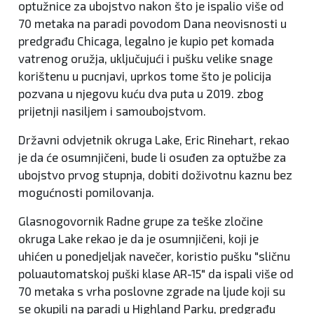
optužnice za ubojstvo nakon što je ispalio više od
70 metaka na paradi povodom Dana neovisnosti u
predgrađu Chicaga, legalno je kupio pet komada
vatrenog oružja, uključujući i pušku velike snage
korištenu u pucnjavi, uprkos tome što je policija
pozvana u njegovu kuću dva puta u 2019. zbog
prijetnji nasiljem i samoubojstvom.
Državni odvjetnik okruga Lake, Eric Rinehart, rekao
je da će osumnjičeni, bude li osuđen za optužbe za
ubojstvo prvog stupnja, dobiti doživotnu kaznu bez
mogućnosti pomilovanja.
Glasnogovornik Radne grupe za teške zločine
okruga Lake rekao je da je osumnjičeni, koji je
uhićen u ponedjeljak navečer, koristio pušku "sličnu
poluautomatskoj puški klase AR-15" da ispali više od
70 metaka s vrha poslovne zgrade na ljude koji su
se okupili na paradi u Highland Parku, predgrađu