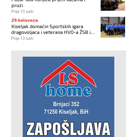
pruzi
Prije 13 sati
29.kolovoza
Kiseljak domaćin Sportskih igara
dragovoljaca i veterana HVO-a ŽSB i
Dana branitelja
Prije 13 sati