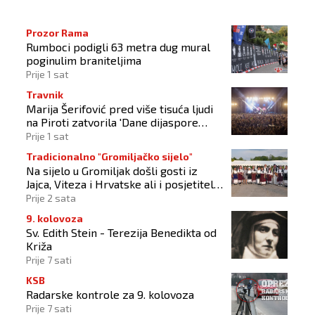
Prozor Rama
Rumboci podigli 63 metra dug mural
poginulim braniteljima
Prije 1 sat
Travnik
Marija Šerifović pred više tisuća ljudi
na Piroti zatvorila 'Dane dijaspore
2026'
Prije 1 sat
Tradicionalno "Gromiljačko sijelo"
Na sijelo u Gromiljak došli gosti iz
Jajca, Viteza i Hrvatske ali i posjetitelji
od Austrije do Australije
Prije 2 sata
9. kolovoza
Sv. Edith Stein - Terezija Benedikta od
Križa
Prije 7 sati
KSB
Radarske kontrole za 9. kolovoza
Prije 7 sati