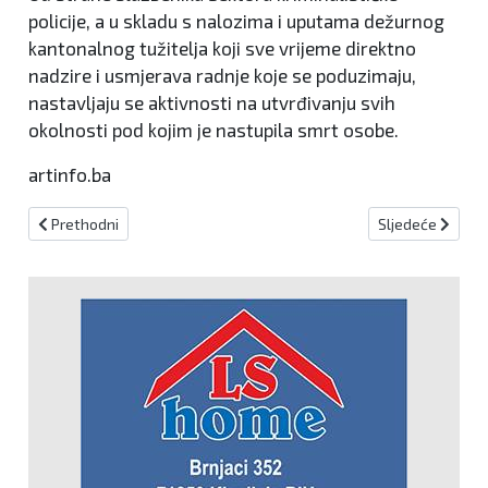
policije, a u skladu s nalozima i uputama dežurnog
kantonalnog tužitelja koji sve vrijeme direktno
nadzire i usmjerava radnje koje se poduzimaju,
nastavljaju se aktivnosti na utvrđivanju svih
okolnosti pod kojim je nastupila smrt osobe.
artinfo.ba
Prethodni članak: Užas u Splitu: Muškarac u stanu upucan iz vatr
Sljedeći članak:
Prethodni
Sljedeće