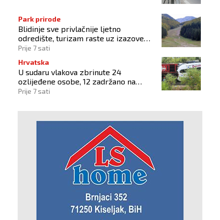
Park prirode
Blidinje sve privlačnije ljetno
odredište, turizam raste uz izazove
očuvanja prirode
Prije 7 sati
Hrvatska
U sudaru vlakova zbrinute 24
ozlijeđene osobe, 12 zadržano na
liječenju
Prije 7 sati