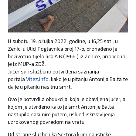
U subotu, 19. ožujka 2022. godine, u 16,25 sati, u
Zenici u Ulici Poglavnica broj 17-b, pronađeno je
beživotno tijelo lica A.B.(1966.) iz Zenice, priopćeno
je iz MUP-a ZDŽ.
Jučer su i službeno potvrđena saznanja
portala
Vitez.info
, kako je u pitanju Antonija Balta te
da je u pitanju nasilnu smrt.
Ovo je potvrdila obdukcija, koja je obavljena jučer, a
kojom je utvrđeno kako je smrt Antonije Balta
nastupila nasilnim putem, uslijed iskrvavljenja
uzrokovanog povredom na vratu.
Od strane službenika Sektora kriminalističke