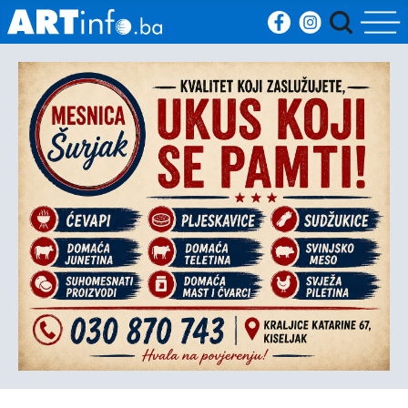
Početna
Vijesti
Sport
Kultura
Crna
kronika
Politika
Zanimljivosti