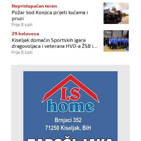
Nepristupačan teren
Požar kod Konjica prijeti kućama i
pruzi
Prije 8 sati
29.kolovoza
Kiseljak domaćin Sportskih igara
dragovoljaca i veterana HVO-a ŽSB i
Dana branitelja
Prije 8 sati