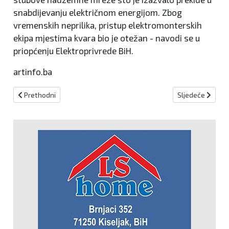
snabdijevanju električnom energijom. Zbog
vremenskih neprilika, pristup elektromonterskih
ekipa mjestima kvara bio je otežan - navodi se u
priopćenju Elektroprivrede BiH.
artinfo.ba
Prethodni članak: Djevojka usmrtila strica
Sljedeći članak:
Prethodni
Sljedeće