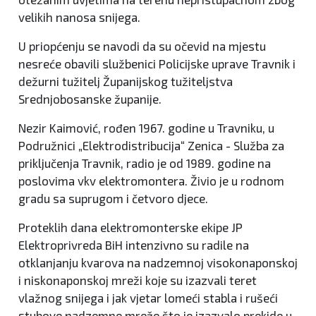
velikih nanosa snijega.
U priopćenju se navodi da su očevid na mjestu
nesreće obavili službenici Policijske uprave Travnik i
dežurni tužitelj Županijskog tužiteljstva
Srednjobosanske županije.
Nezir Kaimović, rođen 1967. godine u Travniku, u
Podružnici „Elektrodistribucija“ Zenica - Služba za
priključenja Travnik, radio je od 1989. godine na
poslovima vkv elektromontera. Živio je u rodnom
gradu sa suprugom i četvoro djece.
Proteklih dana elektromonterske ekipe JP
Elektroprivreda BiH intenzivno su radile na
otklanjanju kvarova na nadzemnoj visokonaponskoj
i niskonaponskoj mreži koje su izazvali teret
vlažnog snijega i jak vjetar lomeći stabla i rušeći
stubove nadzemne mreže što je izazvalo prekide u