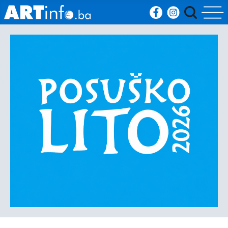
Početna
Vijesti
Sport
Kultura
Crna
kronika
Politika
Zanimljivosti