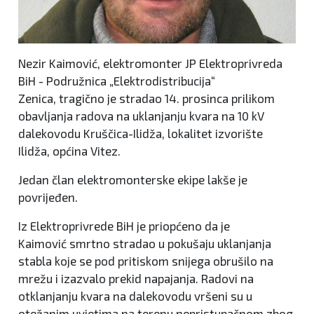
Nezir Kaimović, elektromonter JP Elektroprivreda
BiH - Podružnica „Elektrodistribucija“
Zenica, tragično je stradao 14. prosinca prilikom
obavljanja radova na uklanjanju kvara na 10 kV
dalekovodu Kruščica-Ilidža, lokalitet izvorište
Ilidža, općina Vitez.
Jedan član elektromonterske ekipe lakše je
povrijeđen.
Iz Elektroprivrede BiH je priopćeno da je
Kaimović smrtno stradao u pokušaju uklanjanja
stabla koje se pod pritiskom snijega obrušilo na
mrežu i izazvalo prekid napajanja. Radovi na
otklanjanju kvara na dalekovodu vršeni su u
otežanim uvjetima na terenu nepristupačnom zbog