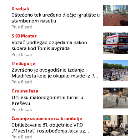
Kiseljak
Oštećeno tek uređeno dječje igralište u
stambenom naselju
Prije 6 sati
SKB Mostar
Vozač podlegao ozljedama nakon
sudara kod Tomislavgrada
Prije 6 sati
Međugorje
Završeno je ovogodišnje izdanje
Mladifesta koje je okupilo mlade iz 73
zemlje svijeta
Prije 6 sati
Grupna faza
U tijeku malonogometni turnir u
Kreševu
Prije 8 sati
Čuvanje uspomene na branitelje
Obilježavanje 31. obljetnice VRO
„Maestral“ i oslobođenja Jajca uz
pokroviteljstvo HNS-a BiH
Prije 8 sati