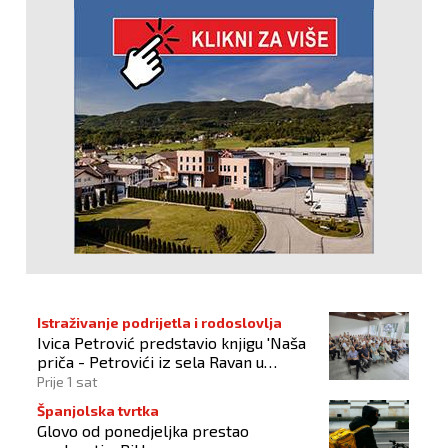
Istraživanje podrijetla i rodoslovlja
Ivica Petrović predstavio knjigu 'Naša
priča - Petrovići iz sela Ravan u
Busovači'
Prije 1 sat
Španjolska tvrtka
Glovo od ponedjeljka prestao