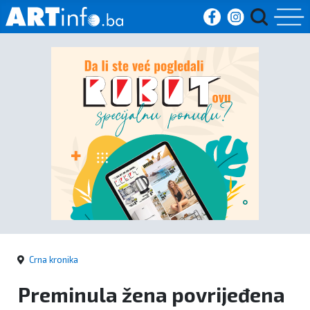
Početna
Vijesti
Sport
Kultura
Crna
kronika
Crna kronika
Politika
Preminula žena povrijeđena
Zanimljivosti