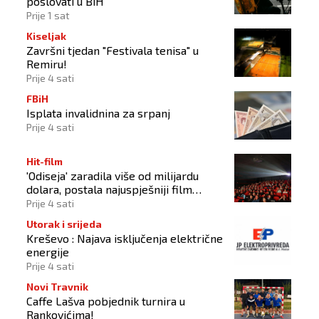
poslovati u BiH
Prije 1 sat
Kiseljak
Završni tjedan "Festivala tenisa" u
Remiru!
Prije 4 sati
FBiH
Isplata invalidnina za srpanj
Prije 4 sati
Hit-film
'Odiseja' zaradila više od milijardu
dolara, postala najuspješniji film
Christophera Nolana
Prije 4 sati
Utorak i srijeda
Kreševo : Najava isključenja električne
energije
Prije 4 sati
Novi Travnik
Caffe Lašva pobjednik turnira u
Rankovićima!