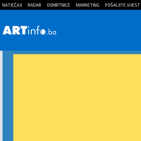
NATJEČAJI
RADAR
OSMRTNICE
MARKETING
POŠALJITE VIJEST
Početna
Vijesti
Sport
Kultura
Crna
kronika
Politika
Zanimljivosti