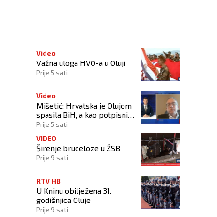
ci
Video
Važna uloga HVO-a u Oluji
Prije 5 sati
Video
Mišetić: Hrvatska je Olujom
spasila BiH, a kao potpisnica
Daytona ima puno pravo
Prije 5 sati
štititi hrvatski narod
VIDEO
Širenje bruceloze u ŽSB
Prije 9 sati
RTV HB
U Kninu obilježena 31.
godišnjica Oluje
Prije 9 sati