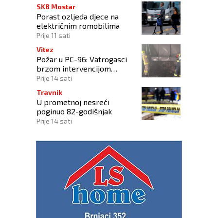
SKB Mostar
Porast ozljeda djece na
električnim romobilima
Prije 11 sati
Vitez
Požar u PC-96: Vatrogasci
brzom intervencijom
spriječili širenje vatre na
Prije 14 sati
okolne objekte
Travnik
U prometnoj nesreći
poginuo 82-godišnjak
Prije 14 sati