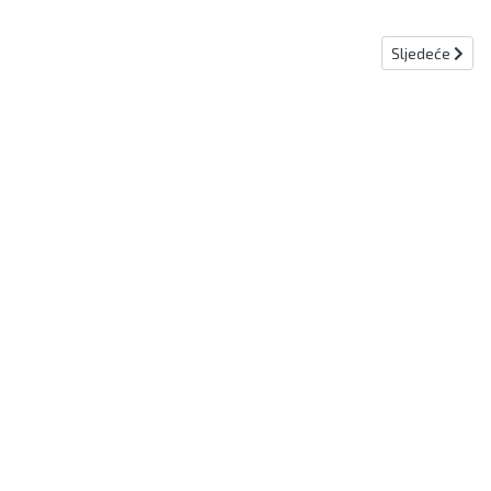
Sljedeći člana
Sljedeće