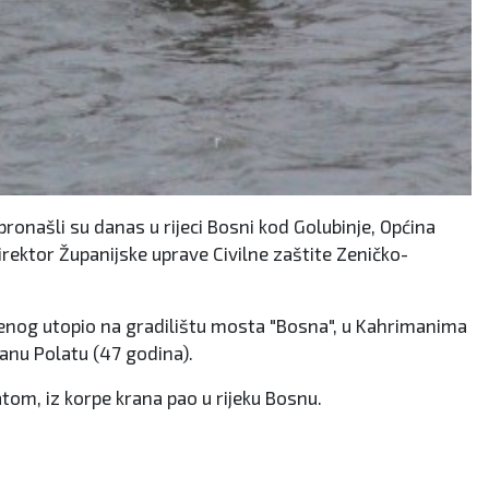
ronašli su danas u rijeci Bosni kod Golubinje, Općina
irektor Županijske uprave Civilne zaštite Zeničko-
tudenog utopio na gradilištu mosta "Bosna", u Kahrimanima
ganu Polatu (47 godina).
latom, iz korpe krana pao u rijeku Bosnu.