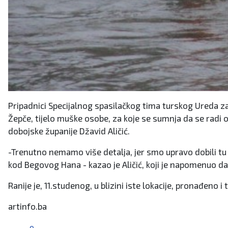
Pripadnici Specijalnog spasilačkog tima turskog Ureda za
Žepče, tijelo muške osobe, za koje se sumnja da se radi o
dobojske županije Džavid Aličić.
-Trenutno nemamo više detalja, jer smo upravo dobili tu v
kod Begovog Hana - kazao je Aličić, koji je napomenuo da
Ranije je, 11.studenog, u blizini iste lokacije, pronađeno 
artinfo.ba