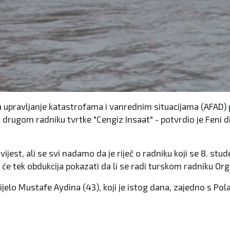
 upravljanje katastrofama i vanrednim situacijama (AFAD) p
 drugom radniku tvrtke "Cengiz Insaat" - potvrdio je Feni d
ijest, ali se svi nadamo da je riječ o radniku koji se 8. s
 će tek obdukcija pokazati da li se radi turskom radniku Or
i tijelo Mustafe Aydina (43), koji je istog dana, zajedno s Po