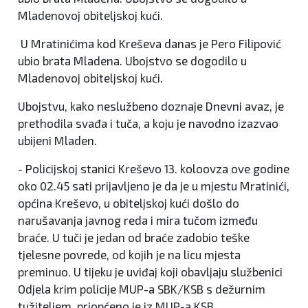
Mladenovoj obiteljskoj kući.
U Mratinićima kod Kreševa danas je Pero Filipović
ubio brata Mladena. Ubojstvo se dogodilo u
Mladenovoj obiteljskoj kući.
Ubojstvu, kako neslužbeno doznaje Dnevni avaz, je
prethodila svađa i tuča, a koju je navodno izazvao
ubijeni Mladen.
- Policijskoj stanici Kreševo 13. koloovza ove godine
oko 02.45 sati prijavljeno je da je u mjestu Mratinići,
općina Kreševo, u obiteljskoj kući došlo do
narušavanja javnog reda i mira tučom između
braće. U tuči je jedan od braće zadobio teške
tjelesne povrede, od kojih je na licu mjesta
preminuo. U tijeku je uviđaj koji obavljaju službenici
Odjela krim policije MUP-a SBK/KSB s dežurnim
tužiteljem, priopćeno je iz MUP-a KSB.