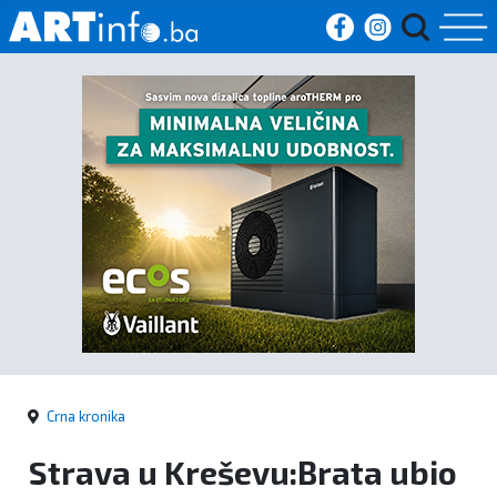
Početna
Vijesti
Sport
Kultura
Crna
kronika
Crna kronika
Politika
Strava u Kreševu:Brata ubio
Zanimljivosti