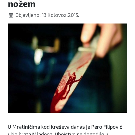
nožem
Objavljeno: 13.Kolovoz.2015.
U Mratinićima kod Kreševa danas je Pero Filipović
ubio brata Mladena. Ubojstvo se dogodilo u