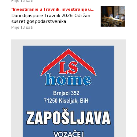
Prije 13 sati
"Investiranje u Travnik, investiranje u
Dani dijaspore Travnik 2026: Održan
budućnost"
susret gospodarstvenika
Prije 13 sati