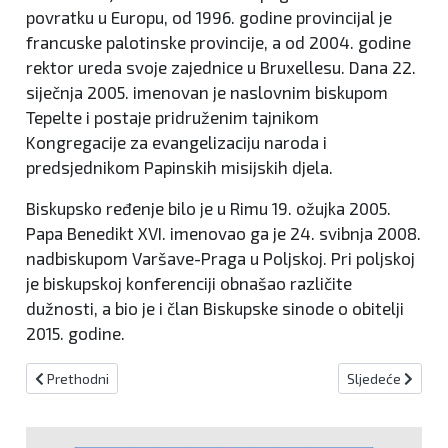
povratku u Europu, od 1996. godine provincijal je
francuske palotinske provincije, a od 2004. godine
rektor ureda svoje zajednice u Bruxellesu. Dana 22.
siječnja 2005. imenovan je naslovnim biskupom
Tepelte i postaje pridruženim tajnikom
Kongregacije za evangelizaciju naroda i
predsjednikom Papinskih misijskih djela.
Biskupsko ređenje bilo je u Rimu 19. ožujka 2005.
Papa Benedikt XVI. imenovao ga je 24. svibnja 2008.
nadbiskupom Varšave-Praga u Poljskoj. Pri poljskoj
je biskupskoj konferenciji obnašao različite
dužnosti, a bio je i član Biskupske sinode o obitelji
2015. godine.
Prethodni članak: Žepčak teže ozlijeđen u prometnoj nesreći
Sljedeći članak
Prethodni
Sljedeće