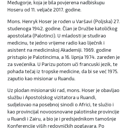
Međugorje, koja je bila povjerena nadbiskupu
Hoseru od 11. veljače 2017. godine.
Mons. Henryk Hoser je rođen u Varšavi (Poljska) 27.
studenoga 1942. godine. Član je Družbe katoličkog
apostolata (Palotinci). U mladosti je studirao
medicinu, te jedno vrijeme radio kao liječnik i
asistent na medicinskoj Akademiji. 1969. godine
pristupio je Palotincima, a 16. lipnja 1974. zaređen je
za svećenika. U Parizu potom uči francuski jezik, te
pohađa tečaj iz tropske medicine, da bi se već 1975.
zaputio kao misionar u Ruandu.
Uz plodan misionarski rad, mons. Hoser je obavljao
službu i Apostolskog vizitatora u Ruandi,
sudjelovao na posebnoj sinodi o Africi, te služio i
kao provincijal novoosnovane palotinske provincije
u Ruandi i Zairu, a bio je i predsjednikom tamošnje
Konferencije viših redovničkih poglavara. Po