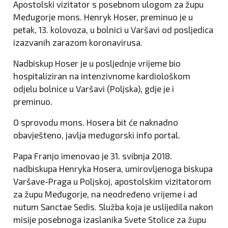
Apostolski vizitator s posebnom ulogom za župu
Međugorje mons. Henryk Hoser, preminuo je u
petak, 13. kolovoza, u bolnici u Varšavi od posljedica
izazvanih zarazom koronavirusa.
Nadbiskup Hoser je u posljednje vrijeme bio
hospitaliziran na intenzivnome kardiološkom
odjelu bolnice u Varšavi (Poljska), gdje je i
preminuo.
O sprovodu mons. Hosera bit će naknadno
obavješteno, javlja međugorski info portal.
Papa Franjo imenovao je 31. svibnja 2018.
nadbiskupa Henryka Hosera, umirovljenoga biskupa
Varšave-Praga u Poljskoj, apostolskim vizitatorom
za župu Međugorje, na neodređeno vrijeme i ad
nutum Sanctae Sedis. Služba koja je uslijedila nakon
misije posebnoga izaslanika Svete Stolice za župu