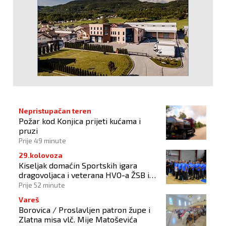
Nepristupačan teren
Požar kod Konjica prijeti kućama i
pruzi
Prije 49 minute
29.kolovoza
Kiseljak domaćin Sportskih igara
dragovoljaca i veterana HVO-a ŽSB i
Dana branitelja
Prije 52 minute
Vareš
Borovica / Proslavljen patron župe i
Zlatna misa vlč. Mije Matoševića