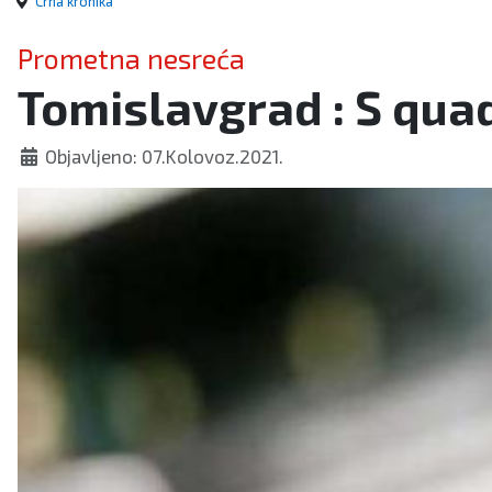
Crna kronika
Prometna nesreća
Tomislavgrad : S qua
Objavljeno: 07.Kolovoz.2021.