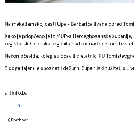
Na makadamskoj cesti Lipa - Barbarića livada pored Tomis
Kako je priopćeno je iz MUP-a Hercegbosanske županije, 
registarskih oznaka, izgubila nadzor nad vozilom te sle
Nakon očevida, kojeg su obavili djelatnici PU Tomislavgra
S događajem je upoznat i dežurni županijski tužitelj u Li
artinfo.ba
0
Prethodni članak: Teška prometna nesreća u Bijeljini, poginule majka
Prethodni