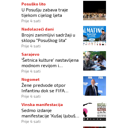
Posuško lito
U Posušju zabava traje
tijekom cijelog ljeta
Prije 4 sati
Nadolazeći dani
Brojni zanimljivi sadržaji u
sklopu "Posuškog lita"
Prije 4 sati
Sarajevo
'Šetnica kulture' nastavljena
modnom revijom i
predstavljanjem kozmetike
Prije 4 sati
Nogomet
Žene predvode otpor
Infantinu dok se FIFA
suočava s krizom
Prije 4 sati
upravljanja
Vinska manifestacija
Sedmo izdanje
manifestacije 'Kušaj ljubuška
vina' donosi vrhunska vina,
Prije 4 sati
gastronomiju i glazbu