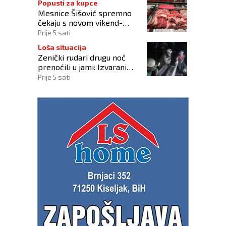
Popusti za kupce
Mesnice Šišović spremno
čekaju s novom vikend-
akcijom!
Prije 5 sati
Loša situacija
Zenički rudari drugu noć
prenoćili u jami: Izvarani
smo, više nikome ne
Prije 5 sati
vjerujemo