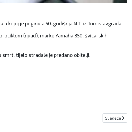
u kojoj je poginula 50-godišnja N.T. iz Tomislavgrada.
vorociklom (quad), marke Yamaha 350, švicarskih
mrt, tijelo stradale je predano obitelji.
Sljedeći članak
Sljedeće