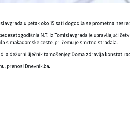
lavgrada u petak oko 15 sati dogodila se prometna nesreća 
pedesetogodišnja N.T. iz Tomislavgrada je upravljajući čet
tila s makadamske ceste, pri čemu je smrtno stradala.
d, a dežurni liječnik tamošenjeg Doma zdravlja konstatirao s
vnu, prenosi Dnevnik.ba.
 i kćerka