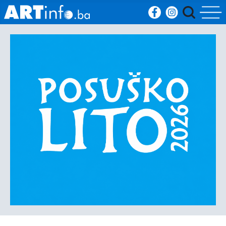
Početna
Vijesti
Sport
Kultura
Crna
kronika
Politika
Zanimljivosti