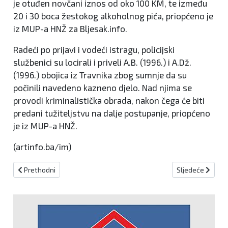
je otuđen novčani iznos od oko 100 KM, te između
20 i 30 boca žestokog alkoholnog pića, priopćeno je
iz MUP-a HNŽ za Bljesak.info.
Radeći po prijavi i vodeći istragu, policijski
službenici su locirali i priveli A.B. (1996.) i A.Dž.
(1996.) obojica iz Travnika zbog sumnje da su
počinili navedeno kazneno djelo. Nad njima se
provodi kriminalistička obrada, nakon čega će biti
predani tužiteljstvu na dalje postupanje, priopćeno
je iz MUP-a HNŽ.
(artinfo.ba/im)
Prethodni članak: POČINJE EKSHUMACIJA BUGOJANSKIH HRVATA
Sljedeći članak
Prethodni
Sljedeće