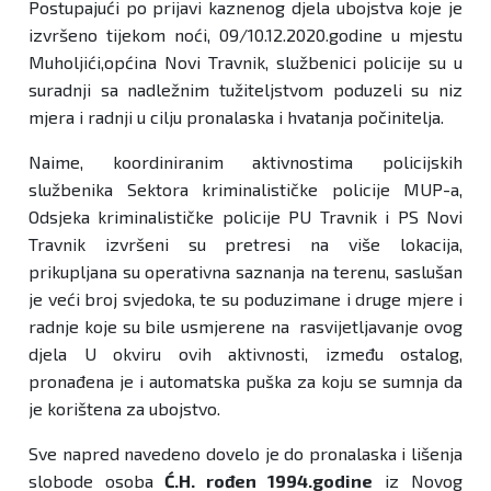
Postupajući po prijavi kaznenog djela ubojstva koje je
izvršeno tijekom noći, 09/10.12.2020.godine u mjestu
Muholjići,općina Novi Travnik, službenici policije su u
suradnji sa nadležnim tužiteljstvom poduzeli su niz
mjera i radnji u cilju pronalaska i hvatanja počinitelja.
Naime, koordiniranim aktivnostima policijskih
službenika Sektora kriminalističke policije MUP-a,
Odsjeka kriminalističke policije PU Travnik i PS Novi
Travnik izvršeni su pretresi na više lokacija,
prikupljana su operativna saznanja na terenu, saslušan
je veći broj svjedoka, te su poduzimane i druge mjere i
radnje koje su bile usmjerene na rasvijetljavanje ovog
djela U okviru ovih aktivnosti, između ostalog,
pronađena je i automatska puška za koju se sumnja da
je korištena za ubojstvo.
Sve napred navedeno dovelo je do pronalaska i lišenja
slobode osoba
Ć.H. rođen 1994.godine
iz Novog