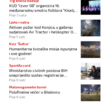
Trg kneza Radoje
KUD "Izvor 08" organizira 16.
međunarodnu smotru folklora "Kiseljak
2026"
Prije 3 sata
Ljeto i vatra
Aktivan požar kod Konjica, u gašenju
sudjelovali Air Tractor i helikopter OS-
a BiH
Prije 5 sati
Kviz "ŠoKre"
Humanitarna kvizaška misija ispunjena
i ove godine!
Prije 6 sati
SportAccord
Ministarstvo civilnih poslova BiH
unaprijedilo sustav registracije
sportskih organizacija
Prije 6 sati
Malonogometni turnir
Polufinalna večer u Bilalovcu
Prije 6 sati