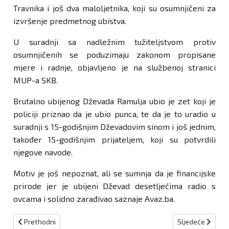
Travnika i još dva maloljetnika, koji su osumnjičeni za
izvršenje predmetnog ubistva.
U suradnji sa nadležnim tužiteljstvom protiv
osumnjičenih se poduzimaju zakonom propisane
mjere i radnje, objavljeno je na službenoj stranici
MUP-a SKB.
Brutalno ubijenog Dževada Ramulja ubio je zet koji je
policiji priznao da je ubio punca, te da je to uradio u
suradnji s 15-godišnjim Dževadovim sinom i još jednim,
također 15-godišnjim prijateljem, koji su potvrdili
njegove navode.
Motiv je još nepoznat, ali se sumnja da je financijske
prirode jer je ubijeni Dževad desetljećima radio s
ovcama i solidno zarađivao saznaje Avaz.ba.
Prethodni članak: MUP SBŽ: Tijekom protekla 24 sata prijavljena č
Sljedeći članak:
Prethodni
Sljedeće