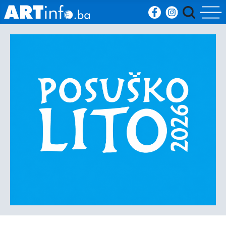
Početna
Vijesti
Sport
Kultura
Crna
kronika
Politika
Zanimljivosti