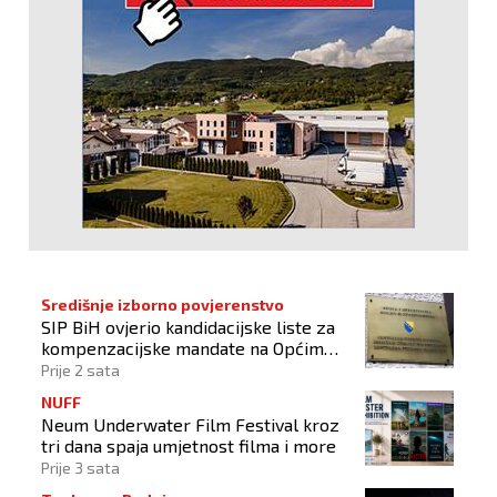
Središnje izborno povjerenstvo
SIP BiH ovjerio kandidacijske liste za
kompenzacijske mandate na Općim
izborima 2026
Prije 2 sata
NUFF
Neum Underwater Film Festival kroz
tri dana spaja umjetnost filma i more
Prije 3 sata