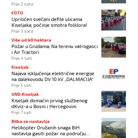
Prije 2 sata
FOTO
Upriličen svečani defile ulicama
Kiseljaka; počinje smotra folklora!
Prije 3 sata
Više od 40 hektara
Požar u Grudama; Na terenu vatrogasci
i Air Tractori
Prije 4 sati
Kiseljak
Najava isključenja električne energije
na dalekovodu DV 10 kV „DALMACIJA“
Prije 5 sati
UND Kiseljak
Kiseljak domaćin prvog službenog
dKviz-a u Bosni i Hercegovini
Prije 7 sati
Bitka se nastavlja
Helikopter Oružanih snaga BiH
nastavlja gasiti požar na području