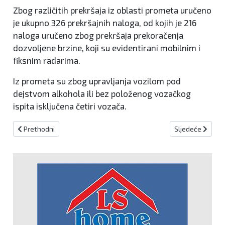
Zbog različitih prekršaja iz oblasti prometa uručeno
je ukupno 326 prekršajnih naloga, od kojih je 216
naloga uručeno zbog prekršaja prekoračenja
dozvoljene brzine, koji su evidentirani mobilnim i
fiksnim radarima.
Iz prometa su zbog upravljanja vozilom pod
dejstvom alkohola ili bez položenog vozačkog
ispita isključena četiri vozača.
Prethodni članak: U Kiseljaku jedna osoba uhićena zbog droge
Sljedeći članak:
Prethodni
Sljedeće