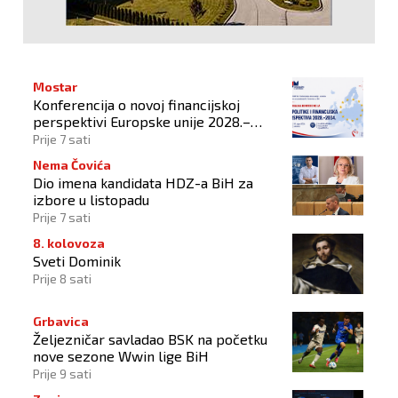
Mostar
Konferencija o novoj financijskoj
perspektivi Europske unije 2028.–
2034.
Prije 7 sati
Nema Čovića
Dio imena kandidata HDZ-a BiH za
izbore u listopadu
Prije 7 sati
8. kolovoza
Sveti Dominik
Prije 8 sati
Grbavica
Željezničar savladao BSK na početku
nove sezone Wwin lige BiH
Prije 9 sati