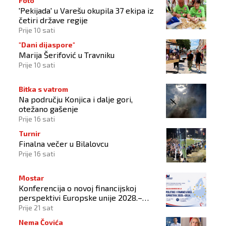
Foto
'Pekijada' u Varešu okupila 37 ekipa iz
četiri države regije
Prije 10 sati
"Dani dijaspore"
Marija Šerifović u Travniku
Prije 10 sati
Bitka s vatrom
Na području Konjica i dalje gori,
otežano gašenje
Prije 16 sati
Turnir
Finalna večer u Bilalovcu
Prije 16 sati
Mostar
Konferencija o novoj financijskoj
perspektivi Europske unije 2028.–
2034.
Prije 21 sat
Nema Čovića