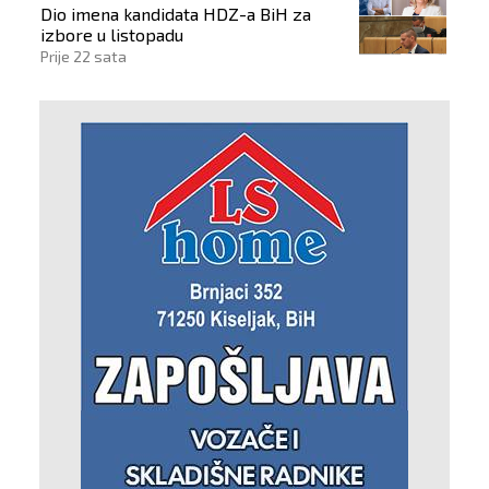
Dio imena kandidata HDZ-a BiH za
izbore u listopadu
Prije 22 sata