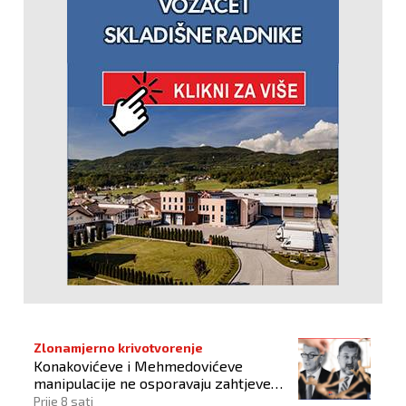
Zlonamjerno krivotvorenje
Konakovićeve i Mehmedovićeve
manipulacije ne osporavaju zahtjeve
Hrvata
Prije 8 sati