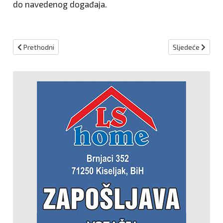
do navedenog događaja.
Prethodni članak: Krijumčari 110 kilograma skanka saslušani u Tu
Sljedeći članak: 
Prethodni
Sljedeće