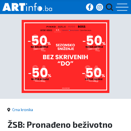
Početna
Vijesti
Sport
Kultura
Crna
kronika
Crna kronika
Politika
ŽSB: Pronađeno beživotno
Zanimljivosti