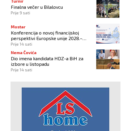
Turnir
Finalna večer u Bilalovcu
Prije 9 sati
Mostar
Konferencija o novoj financijskoj
perspektivi Europske unije 2028.–
2034.
Prije 14 sati
Nema Čovića
Dio imena kandidata HDZ-a BiH za
izbore u listopadu
Prije 14 sati