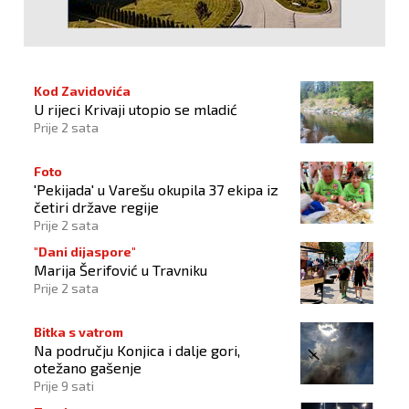
Kod Zavidovića
U rijeci Krivaji utopio se mladić
Prije 2 sata
Foto
'Pekijada' u Varešu okupila 37 ekipa iz
četiri države regije
Prije 2 sata
"Dani dijaspore"
Marija Šerifović u Travniku
Prije 2 sata
Bitka s vatrom
Na području Konjica i dalje gori,
otežano gašenje
Prije 9 sati