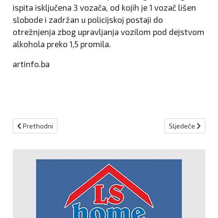
ispita isključena 3 vozača, od kojih je 1 vozač lišen
slobode i zadržan u policijskoj postaji do
otrežnjenja zbog upravljanja vozilom pod dejstvom
alkohola preko 1,5 promila.
artinfo.ba
Prethodni članak: Danas završava suđenje Davidu Komšiću za uboj
Sljedeći članak
Prethodni
Sljedeće