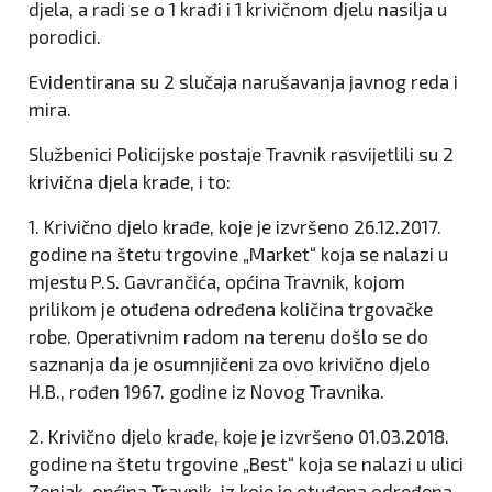
djela, a radi se o 1 krađi i 1 krivičnom djelu nasilja u
porodici.
Evidentirana su 2 slučaja narušavanja javnog reda i
mira.
Službenici Policijske postaje Travnik rasvijetlili su 2
krivična djela krađe, i to:
1. Krivično djelo krađe, koje je izvršeno 26.12.2017.
godine na štetu trgovine „Market“ koja se nalazi u
mjestu P.S. Gavrančića, općina Travnik, kojom
prilikom je otuđena određena količina trgovačke
robe. Operativnim radom na terenu došlo se do
saznanja da je osumnjičeni za ovo krivično djelo
H.B., rođen 1967. godine iz Novog Travnika.
2. Krivično djelo krađe, koje je izvršeno 01.03.2018.
godine na štetu trgovine „Best“ koja se nalazi u ulici
Zenjak, općina Travnik, iz koje je otuđena određena