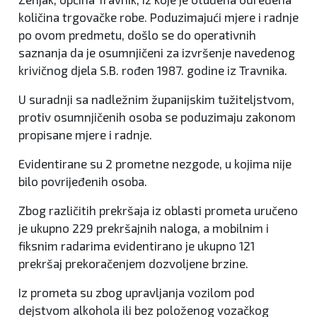
količina trgovačke robe. Poduzimajući mjere i radnje
po ovom predmetu, došlo se do operativnih
saznanja da je osumnjičeni za izvršenje navedenog
krivičnog djela S.B. rođen 1987. godine iz Travnika.
U suradnji sa nadležnim županijskim tužiteljstvom,
protiv osumnjičenih osoba se poduzimaju zakonom
propisane mjere i radnje.
Evidentirane su 2 prometne nezgode, u kojima nije
bilo povrijeđenih osoba.
Zbog različitih prekršaja iz oblasti prometa uručeno
je ukupno 229 prekršajnih naloga, a mobilnim i
fiksnim radarima evidentirano je ukupno 121
prekršaj prekoračenjem dozvoljene brzine.
Iz prometa su zbog upravljanja vozilom pod
dejstvom alkohola ili bez položenog vozačkog