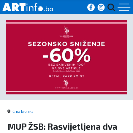
Početna
Vijesti
Sport
Kultura
Crna
kronika
Crna kronika
Politika
MUP ŽSB: Rasvijetljena dva
Zanimljivosti