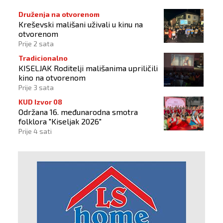
Druženja na otvorenom
Kreševski mališani uživali u kinu na
otvorenom
Prije 2 sata
Tradicionalno
KISELJAK Roditelji mališanima upriličili
kino na otvorenom
Prije 3 sata
KUD Izvor 08
Održana 16. međunarodna smotra
folklora "Kiseljak 2026"
Prije 4 sati