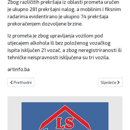
Zbog različitih prekršaja iz oblasti prometa uručen
je ukupno 281 prekršajni nalog, a mobilnim i fiksnim
radarima evidentirano je ukupno 74 prekršaja
prekoračenjem dozvoljene brzine.
Iz prometa je zbog upravljanja vozilom pod
utjecajem alkohola ili bez položenog vozačkog
ispita isključen 21 vozač, a zbog neregistriranosti ili
tehničke neispravnosti isključena su tri vozila.
artinfo.ba
Prethodni članak: U Busovači i Donjem Vakufu rasvijetljena dva k
Sljedeći članak:
Prethodni
Sljedeće