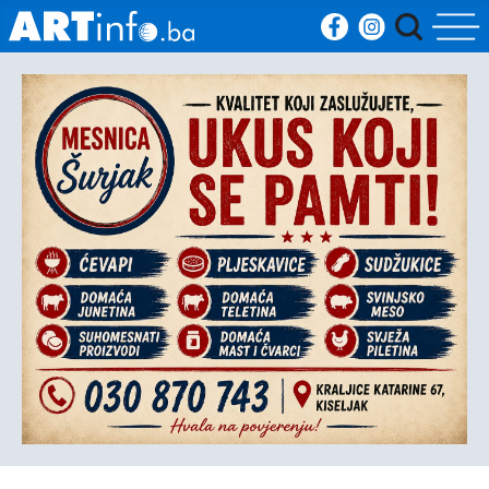
Početna
Vijesti
Sport
Kultura
Crna
kronika
Politika
Zanimljivosti