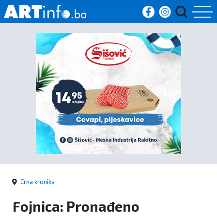
Početna
Vijesti
Sport
Kultura
Crna
kronika
Crna kronika
Politika
Fojnica: Pronađeno
Zanimljivosti