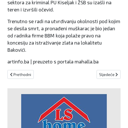
sektora za kriminal PU Kiseljak i ŽSB su izašli na
teren i izvršili očevid.
Trenutno se radi na utvrđivanju okolnosti pod kojim
se desila smrt, a pronađeni muškarac je bio jedan
od radnika firme BBM koja polaže pravo na
koncesiju za istraživanje zlata na lokalitetu
Bakovići.
artinfo.ba | preuzeto s portala mahalla.ba
Prethodni članak: Lažni djelatnik Telemacha krao po kućama
Sljedeći članak: 
Prethodni
Sljedeće