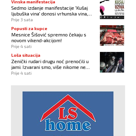
Vinska manifestacija
Sedmo izdanje manifestacije 'Kušaj
ljubuška vina' donosi vrhunska vina,
gastronomiju i glazbu
Prije 3 sata
Popusti za kupce
Mesnice Šišović spremno čekaju s
novom vikend-akcijom!
Prije 4 sati
Loša situacija
Zenički rudari drugu noć prenoćili u
jami: Izvarani smo, više nikome ne
vjerujemo
Prije 4 sati