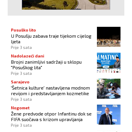
Posuško lito
U Posušju zabava traje tijekom cijelog
ljeta
Prije 3 sata
Nadolazeći dani
Brojni zanimljivi sadržaji u sklopu
"Posuškog lita"
Prije 3 sata
Sarajevo
'Šetnica kulture' nastavljena modnom
revijom i predstavljanjem kozmetike
Prije 3 sata
Nogomet
Žene predvode otpor Infantinu dok se
FIFA suočava s krizom upravljanja
Prije 3 sata