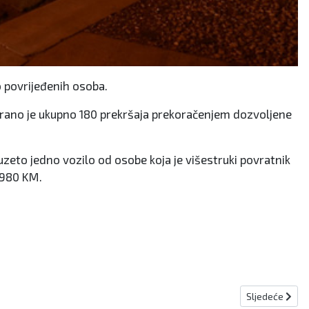
o povrijeđenih osoba.
tirano je ukupno 180 prekršaja prekoračenjem dozvoljene
duzeto jedno vozilo od osobe koja je višestruki povratnik
5.980 KM.
Sljedeći člana
Sljedeće