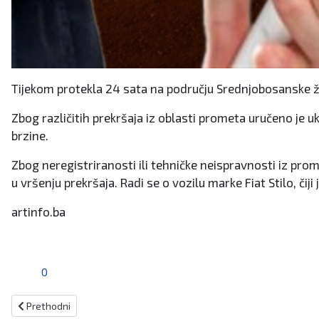
Tijekom protekla 24 sata na području Srednjobosanske žu
Zbog različitih prekršaja iz oblasti prometa uručeno je
brzine.
Zbog neregistriranosti ili tehničke neispravnosti iz prom
u vršenju prekršaja. Radi se o vozilu marke Fiat Stilo, č
artinfo.ba
0
Prethodni članak: Starci na meti razbojnika i u Kiseljaku
Prethodni