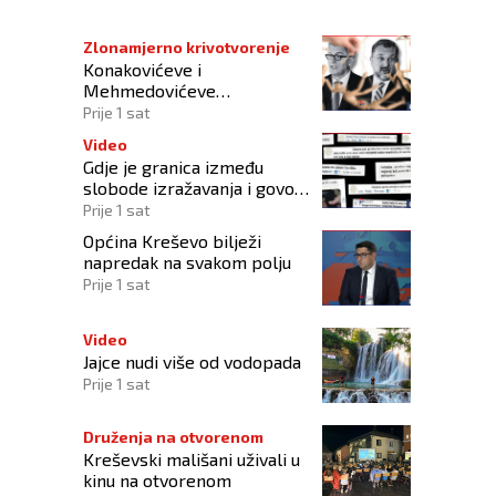
Zlonamjerno krivotvorenje
Konakovićeve i
Mehmedovićeve
manipulacije ne osporavaju
Prije 1 sat
zahtjeve Hrvata
Video
Gdje je granica između
slobode izražavanja i govora
mržnje?
Prije 1 sat
Općina Kreševo bilježi
napredak na svakom polju
Prije 1 sat
Video
Jajce nudi više od vodopada
Prije 1 sat
Druženja na otvorenom
Kreševski mališani uživali u
kinu na otvorenom