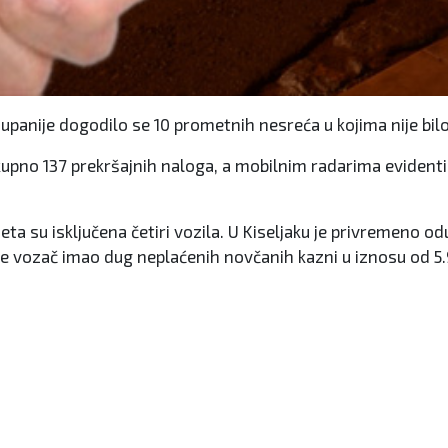
panije dogodilo se 10 prometnih nesreća u kojima nije bil
 ukupno 137 prekršajnih naloga, a mobilnim radarima eviden
eta su isključena četiri vozila. U Kiseljaku je privremeno o
iji je vozač imao dug neplaćenih novčanih kazni u iznosu od 