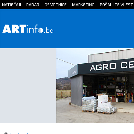
NATJEČAJI
RADAR
OSMRTNICE
MARKETING
POŠALJITE VIJEST
Početna
Vijesti
Sport
Kultura
Crna
kronika
Politika
Zanimljivosti