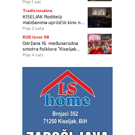
Prije 1 sat
Tradicionalno
KISELJAK Roditelji
mališanima upriličili kino na
otvorenom
Prije 2 sata
KUD Izvor 08
Održana 16. međunarodna
smotra folklora "Kiseljak
2026"
Prije 4 sati