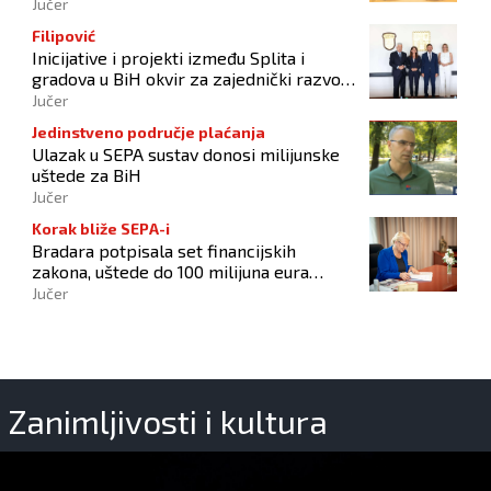
Jučer
Filipović
Inicijative i projekti između Splita i
gradova u BiH okvir za zajednički razvoj i
povezivanje
Jučer
Jedinstveno područje plaćanja
Ulazak u SEPA sustav donosi milijunske
uštede za BiH
Jučer
Korak bliže SEPA-i
Bradara potpisala set financijskih
zakona, uštede do 100 milijuna eura
godišnje
Jučer
Zanimljivosti i kultura