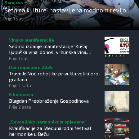
Sarajevo
'Šetnica kulture' nastavljena modnom revijom i
predstavljanjem kozmetike
Prije 1 sat
Vinska manifestacija
Sedmo izdanje manifestacije 'Kušaj
ljubuška vina' donosi vrhunska vina,
gastronomiju i glazbu
Prije 1 sat
Dani dijaspore 2026
Travnik: Noć robotike privukla veliki broj
građana
Prije 2 sata
6.kolovoza
Blagdan Preobraženja Gospodinova
Prije 2 sata
„Sevdalinko harmonikom opjevana“
Kvalifikacije za Međunarodni festival
harmonike u Beču