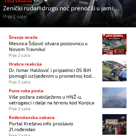
Loša situacija
Zenički rudari drugu noć prenoćili u jami:
Izvarani smo, više nikome ne vjerujemo
Prije 2 sata
Širenje mreže
Mesnica Šišović otvara poslovnicu u
Novom Travniku!
Prije 2 sata
Hrabra reakcija
Dr. Ismar Halilović i pripadnici OS BiH
pomogli ozlijeđenim u prometnoj kod
Busovače!
Prije 2 sata
Pune ruke posla
Više požara zabilježeno u HNŽ-u,
vatrogasci i dalje na terenu kod Konjica
Prije 2 sata
Rođendanska zabava
Portal Kreševo.info proslavio
21.rođendan
Prije 2 sata