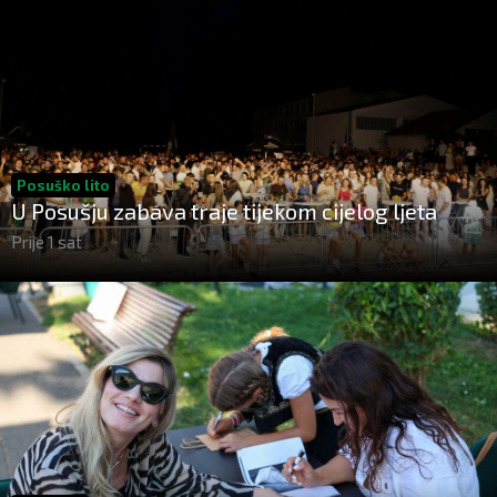
Posuško lito
U Posušju zabava traje tijekom cijelog ljeta
Prije 1 sat