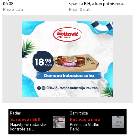
06.08.
spasila BiH, a kao potpisnica
Daytona ima puno pravo štititi
Prije 2 sati
Prije 10 sati
hrvatski narod
Radari
Osmrtnice
Sarajevo i SBK
Počivao u miru
Najavljene radarske
Preminuo Vlatko
kontrole za
Perić
27.10.2024.