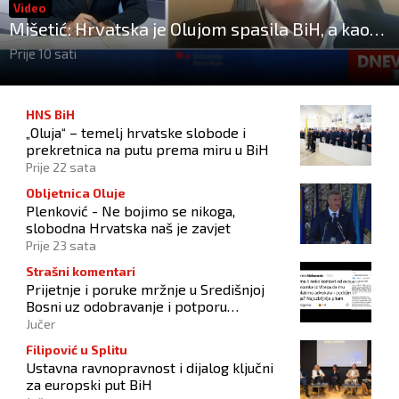
Video
Mišetić: Hrvatska je Olujom spasila BiH, a kao
potpisnica Daytona ima puno pravo štititi
Prije 10 sati
hrvatski narod
HNS BiH
„Oluja“ – temelj hrvatske slobode i
prekretnica na putu prema miru u BiH
Prije 22 sata
Obljetnica Oluje
Plenković - Ne bojimo se nikoga,
slobodna Hrvatska naš je zavjet
Prije 23 sata
Strašni komentari
Prijetnje i poruke mržnje u Središnjoj
Bosni uz odobravanje i potporu
počinitelju
Jučer
Filipović u Splitu
Ustavna ravnopravnost i dijalog ključni
za europski put BiH