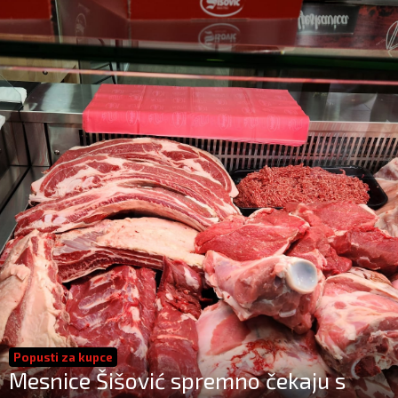
Popusti za kupce
Mesnice Šišović spremno čekaju s