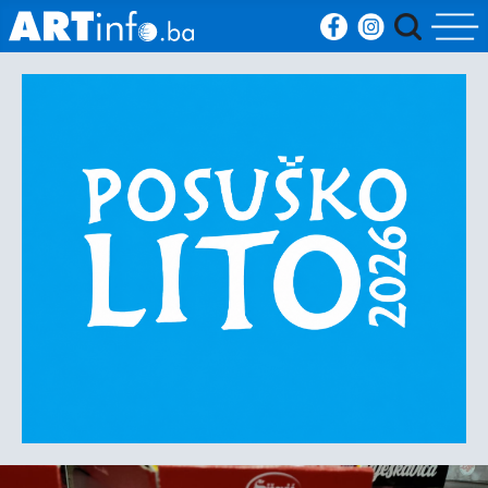
Početna
Vijesti
Sport
Kultura
Crna
kronika
Politika
Zanimljivosti