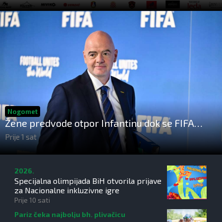
Nogomet
Žene predvode otpor Infantinu dok se FIFA
suočava s krizom upravljanja
Prije 1 sat
2026.
Specijalna olimpijada BiH otvorila prijave
za Nacionalne inkluzivne igre
Prije 10 sati
Pariz čeka najbolju bh. plivačicu