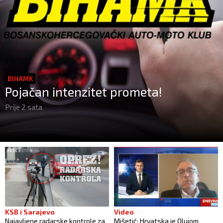
BIHAMK
Pojačan intenzitet prometa!
Prije 2 sata
KSB i Sarajevo
Video
Najavljene radarske kontrole za
Mišetić: Hrvatska je Olujom