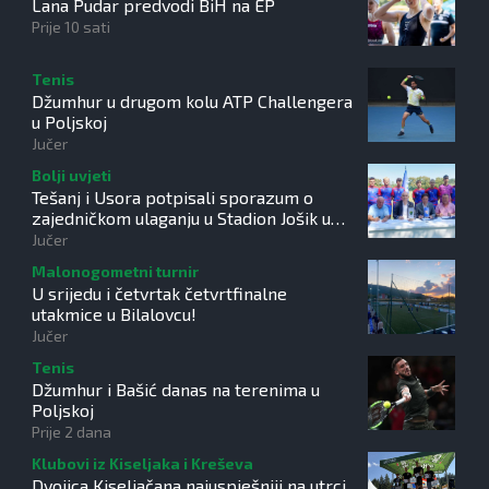
Lana Pudar predvodi BiH na EP
Prije 10 sati
Tenis
Džumhur u drugom kolu ATP Challengera
u Poljskoj
Jučer
Bolji uvjeti
Tešanj i Usora potpisali sporazum o
zajedničkom ulaganju u Stadion Jošik u
Tešanjci
Jučer
Malonogometni turnir
U srijedu i četvrtak četvrtfinalne
utakmice u Bilalovcu!
Jučer
Tenis
Džumhur i Bašić danas na terenima u
Poljskoj
Prije 2 dana
Klubovi iz Kiseljaka i Kreševa
Dvojica Kiseljačana najuspješniji na utrci