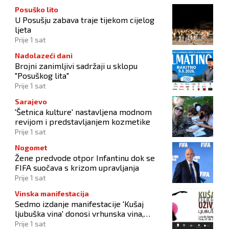
Posuško lito
U Posušju zabava traje tijekom cijelog
ljeta
Prije 1 sat
Nadolazeći dani
Brojni zanimljivi sadržaji u sklopu
"Posuškog lita"
Prije 1 sat
Sarajevo
'Šetnica kulture' nastavljena modnom
revijom i predstavljanjem kozmetike
Prije 1 sat
Nogomet
Žene predvode otpor Infantinu dok se
FIFA suočava s krizom upravljanja
Prije 1 sat
Vinska manifestacija
Sedmo izdanje manifestacije 'Kušaj
ljubuška vina' donosi vrhunska vina,
gastronomiju i glazbu
Prije 1 sat