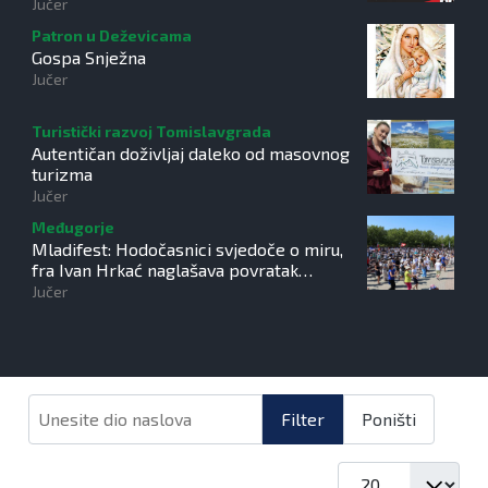
Jučer
Patron u Deževicama
Gospa Snježna
Jučer
Turistički razvoj Tomislavgrada
Autentičan doživljaj daleko od masovnog
turizma
Jučer
Međugorje
Mladifest: Hodočasnici svjedoče o miru,
fra Ivan Hrkać naglašava povratak
izvorima vjere
Jučer
Unesite dio naslova
Filter
Poništi
Prikaz #