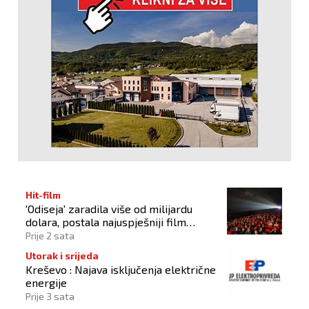
Hit-film
'Odiseja' zaradila više od milijardu
dolara, postala najuspješniji film
Christophera Nolana
Prije 2 sata
Utorak i srijeda
Kreševo : Najava isključenja električne
energije
Prije 3 sata