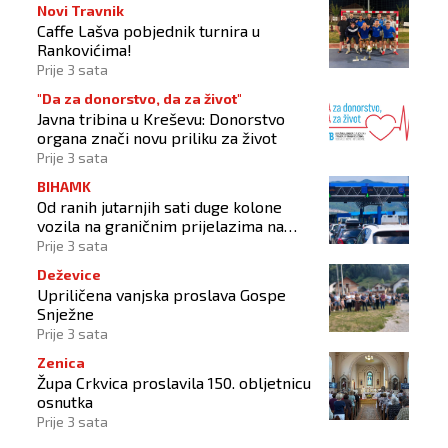
Novi Travnik
Caffe Lašva pobjednik turnira u
Rankovićima!
Prije 3 sata
"Da za donorstvo, da za život"
Javna tribina u Kreševu: Donorstvo
organa znači novu priliku za život
Prije 3 sata
BIHAMK
Od ranih jutarnjih sati duge kolone
vozila na graničnim prijelazima na
izlazu iz BiH
Prije 3 sata
Deževice
Upriličena vanjska proslava Gospe
Snježne
Prije 3 sata
Zenica
Župa Crkvica proslavila 150. obljetnicu
osnutka
Prije 3 sata