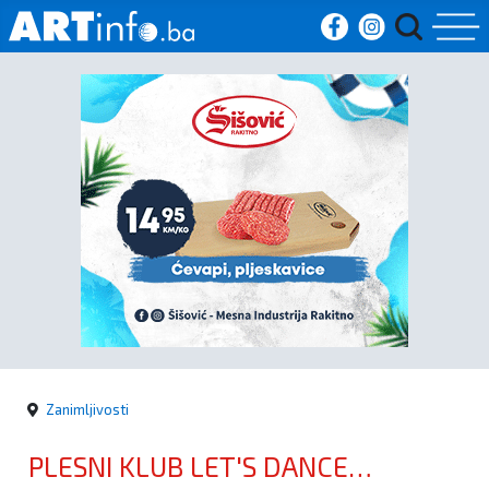
Početna
Vijesti
Sport
Kultura
Crna
kronika
Zanimljivosti
Politika
PLESNI KLUB LET'S DANCE
Zanimljivosti