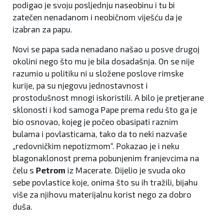
podigao je svoju posljednju naseobinu i tu bi
zatečen nenadanom i neobičnom viješću da je
izabran za papu.
Novi se papa sada nenadano našao u posve drugoj
okolini nego što mu je bila dosadašnja. On se nije
razumio u politiku ni u složene poslove rimske
kurije, pa su njegovu jednostavnost i
prostodušnost mnogi iskoristili. A bilo je pretjerane
sklonosti i kod samoga Pape prema redu što ga je
bio osnovao, kojeg je počeo obasipati raznim
bulama i povlasticama, tako da to neki nazvaše
„redovničkim nepotizmom“. Pokazao je i neku
blagonaklonost prema pobunjenim franjevcima na
čelu s
Petrom
iz Macerate. Dijelio je svuda oko
sebe povlastice koje, onima što su ih tražili, bijahu
više za njihovu materijalnu korist nego za dobro
duša.