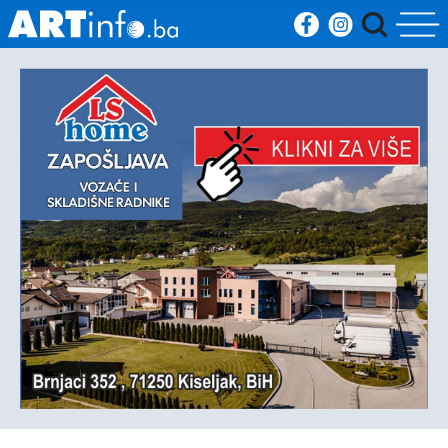
Početna
Vijesti
Sport
Kultura
Crna
kronika
Politika
Zanimljivosti