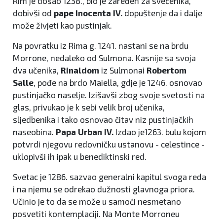
Rim je došao 1238., bio je zaređen za svećenika,
dobivši od
pape Inocenta IV.
dopuštenje da i dalje
može živjeti kao pustinjak.
Na povratku iz Rima g. 1241. nastani se na brdu
Morrone, nedaleko od Sulmona. Kasnije sa svoja
dva učenika,
Rinaldom
iz Sulmonai
Robertom
Salle
, pođe na brdo Maiella, gdje je 1246. osnovao
pustinjačko naselje. Izišavši zbog svoje svetosti na
glas, privukao je k sebi velik broj učenika,
sljedbenika i tako osnovao čitav niz pustinjačkih
naseobina.
Papa Urban IV.
Izdao je1263. bulu kojom
potvrdi njegovu redovničku ustanovu - celestince -
uklopivši ih ipak u benediktinski red.
Svetac je 1286. sazvao generalni kapitul svoga reda
i na njemu se odrekao dužnosti glavnoga priora.
Učinio je to da se može u samoći nesmetano
posvetiti kontemplaciji. Na Monte Morroneu