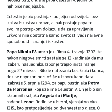
njih,piše nedjelja.ba.
Celestin je bio pustinjak, odijeljen od svijeta, bez
ikakva iskustva uprave, a ipak postaje papa te
svojim postupkom dokazuje da za upravljanje
Crkvom nije dostatna samo svetost, već i naravne
sposobnosti: znanje i iskustvo.
Papa
Nikola IV.
umro je u Rimu 4. travnja 1292. te
nakon njegove smrti sastaje se 12 kardinala da mu
izaberu nasljednika. Izbor je trajao ništa manje
nego 27 mjeseci. Bilo je natezanja bez kraja i konca,
dok se napokon ne složiše u izboru kandidata.
Izabraše 5. srpnja 1294. za papu pustinjaka
Petra
da Morronea
, koji uze ime Celestin V. On je bio sin
skromnih seljaka
Angelaria
i
Marije
,
rođene
Leone
. Rodio se u Iserni, vjerojatno oko
1215., kao pretposljednje od dvanaestero djece. O