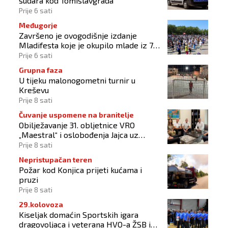
sudara kod Tomislavgrada
Prije 6 sati
Međugorje
Završeno je ovogodišnje izdanje
Mladifesta koje je okupilo mlade iz 73
zemlje svijeta
Prije 6 sati
Grupna faza
U tijeku malonogometni turnir u
Kreševu
Prije 8 sati
Čuvanje uspomene na branitelje
Obilježavanje 31. obljetnice VRO
„Maestral“ i oslobođenja Jajca uz
pokroviteljstvo HNS-a BiH
Prije 8 sati
Nepristupačan teren
Požar kod Konjica prijeti kućama i
pruzi
Prije 8 sati
29.kolovoza
Kiseljak domaćin Sportskih igara
dragovoljaca i veterana HVO-a ŽSB i