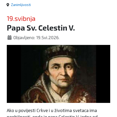
Zanimljivosti
19.svibnja
Papa Sv. Celestin V.
Objavljeno: 19.Svi.2026.
Ako u povijesti Crkve i u životima svetaca ima
neobičnosti, onda je papa Celestin V. jedna od