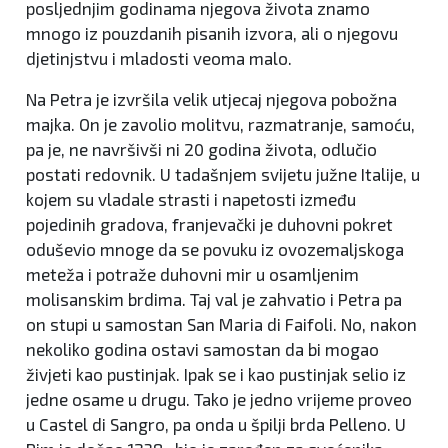
posljednjim godinama njegova života znamo
mnogo iz pouzdanih pisanih izvora, ali o njegovu
djetinjstvu i mladosti veoma malo.
Na Petra je izvršila velik utjecaj njegova pobožna
majka. On je zavolio molitvu, razmatranje, samoću,
pa je, ne navršivši ni 20 godina života, odlučio
postati redovnik. U tadašnjem svijetu južne Italije, u
kojem su vladale strasti i napetosti između
pojedinih gradova, franjevački je duhovni pokret
oduševio mnoge da se povuku iz ovozemaljskoga
meteža i potraže duhovni mir u osamljenim
molisanskim brdima. Taj val je zahvatio i Petra pa
on stupi u samostan San Maria di Faifoli. No, nakon
nekoliko godina ostavi samostan da bi mogao
živjeti kao pustinjak. Ipak se i kao pustinjak selio iz
jedne osame u drugu. Tako je jedno vrijeme proveo
u Castel di Sangro, pa onda u špilji brda Pelleno. U