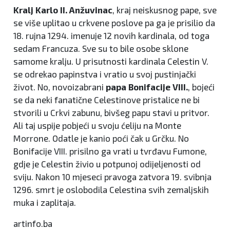
Kralj Karlo II. Anžuvinac
, kraj neiskusnog pape, sve
se više uplitao u crkvene poslove pa ga je prisilio da
18. rujna 1294. imenuje 12 novih kardinala, od toga
sedam Francuza. Sve su to bile osobe sklone
samome kralju. U prisutnosti kardinala Celestin V.
se odrekao papinstva i vratio u svoj pustinjački
život. No, novoizabrani
papa Bonifacije VIII.
, bojeći
se da neki fanatične Celestinove pristalice ne bi
stvorili u Crkvi zabunu, bivšeg papu stavi u pritvor.
Ali taj uspije pobjeći u svoju ćeliju na Monte
Morrone. Odatle je kanio poći čak u Grčku. No
Bonifacije VIII. prisilno ga vrati u tvrđavu Fumone,
gdje je Celestin živio u potpunoj odijeljenosti od
sviju. Nakon 10 mjeseci pravoga zatvora 19. svibnja
1296. smrt je oslobodila Celestina svih zemaljskih
muka i zaplitaja.
artinfo.ba