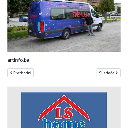
artinfo.ba
Prethodni članak: Sv. Ivan Nepomuk
Sljedeći članak:
Prethodni
Sljedeće