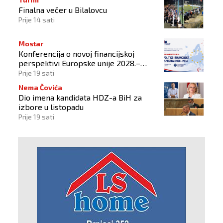
Finalna večer u Bilalovcu
Prije 14 sati
Mostar
Konferencija o novoj financijskoj
perspektivi Europske unije 2028.–
2034.
Prije 19 sati
Nema Čovića
Dio imena kandidata HDZ-a BiH za
izbore u listopadu
Prije 19 sati