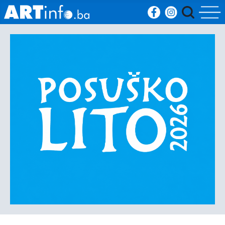
Početna
Vijesti
Sport
Kultura
Crna
kronika
Politika
Zanimljivosti