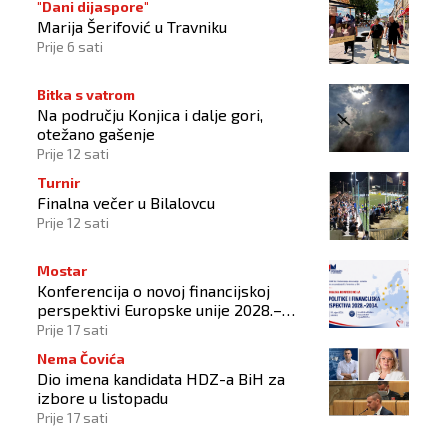
"Dani dijaspore"
Marija Šerifović u Travniku
Prije 6 sati
Bitka s vatrom
Na području Konjica i dalje gori,
otežano gašenje
Prije 12 sati
Turnir
Finalna večer u Bilalovcu
Prije 12 sati
Mostar
Konferencija o novoj financijskoj
perspektivi Europske unije 2028.–
2034.
Prije 17 sati
Nema Čovića
Dio imena kandidata HDZ-a BiH za
izbore u listopadu
Prije 17 sati