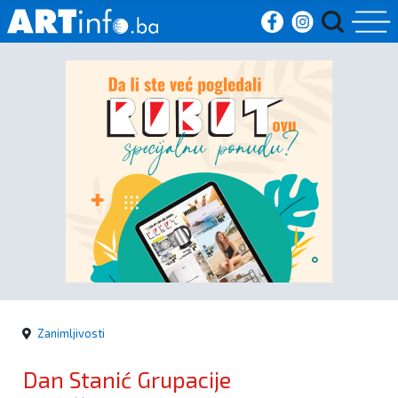
Početna
Vijesti
Sport
Kultura
Crna
kronika
Zanimljivosti
Politika
Dan Stanić Grupacije
Zanimljivosti