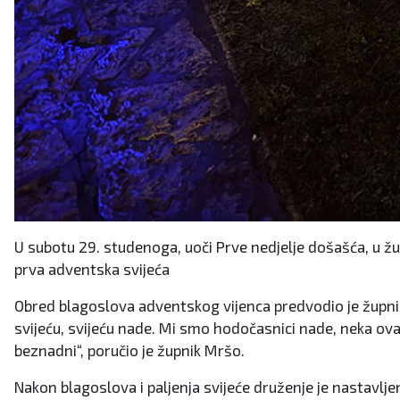
U subotu 29. studenoga, uoči Prve nedjelje došašća, u žup
prva adventska svijeća
Obred blagoslova adventskog vijenca predvodio je župn
svijeću, svijeću nade. Mi smo hodočasnici nade, neka ov
beznadni“, poručio je župnik Mršo.
Nakon blagoslova i paljenja svijeće druženje je nastavlje