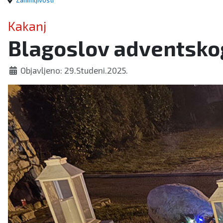
Zanimljivosti
Kakanj
Blagoslov adventskog
Objavljeno: 29.Studeni.2025.