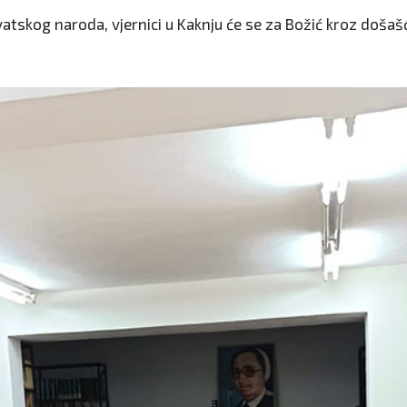
tskog naroda, vjernici u Kaknju će se za Božić kroz došaš