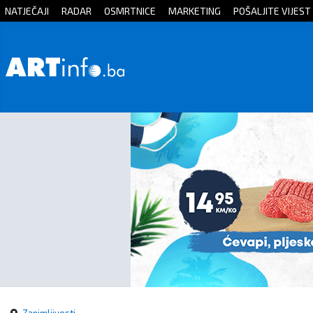
NATJEČAJI
RADAR
OSMRTNICE
MARKETING
POŠALJITE VIJEST
Početna
Vijesti
Sport
Kultura
Crna
kronika
Politika
Zanimljivosti