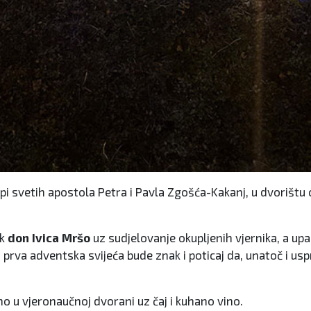
i svetih apostola Petra i Pavla Zgošća-Kakanj, u dvorištu c
ik
don Ivica Mršo
uz sudjelovanje okupljenih vjernika, a upa
a prva adventska svijeća bude znak i poticaj da, unatoč i 
no u vjeronaučnoj dvorani uz čaj i kuhano vino.