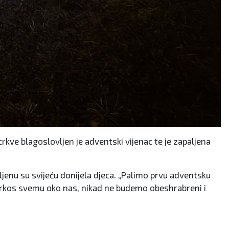
rkve blagoslovljen je adventski vijenac te je zapaljena
ljenu su svijeću donijela djeca. „Palimo prvu adventsku
usprkos svemu oko nas, nikad ne budemo obeshrabreni i