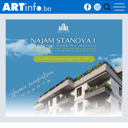
Početna
Vijesti
Sport
Kultura
Crna
kronika
Politika
Zanimljivosti