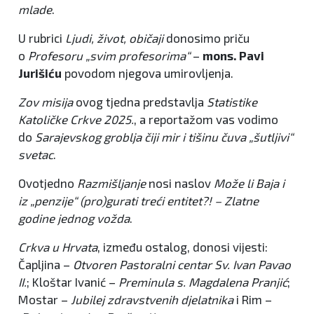
mlade
.
U rubrici
Ljudi, život, običaji
donosimo priču
o
Profesoru „svim profesorima“
–
mons. Pavi
Jurišiću
povodom njegova umirovljenja.
Zov misija
ovog tjedna predstavlja
Statistike
Katoličke Crkve 2025.
, a reportažom vas vodimo
do
Sarajevskog groblja čiji mir i tišinu čuva „šutljivi“
svetac
.
Ovotjedno
Razmišljanje
nosi naslov
Može li Baja i
iz „penzije“ (pro)gurati treći entitet?! – Zlatne
godine jednog vožda
.
Crkva u Hrvata
, između ostalog, donosi vijesti:
Čapljina –
Otvoren Pastoralni centar Sv. Ivan Pavao
II.
; Kloštar Ivanić –
Preminula s. Magdalena Pranjić
;
Mostar –
Jubilej zdravstvenih djelatnika
i Rim –