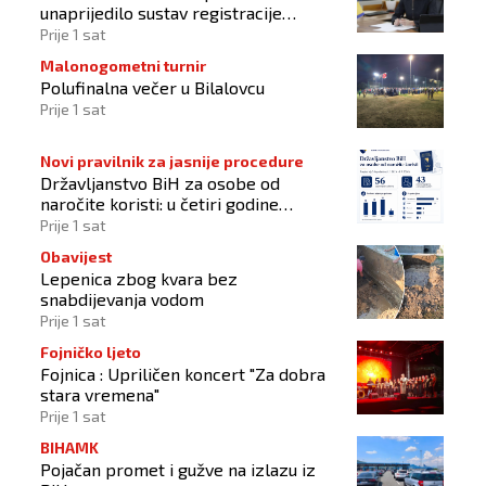
unaprijedilo sustav registracije
sportskih organizacija
Prije 1 sat
Malonogometni turnir
Polufinalna večer u Bilalovcu
Prije 1 sat
Novi pravilnik za jasnije procedure
Državljanstvo BiH za osobe od
naročite koristi: u četiri godine
odobrena 43 zahtjeva
Prije 1 sat
Obavijest
Lepenica zbog kvara bez
snabdijevanja vodom
Prije 1 sat
Fojničko ljeto
Fojnica : Upriličen koncert "Za dobra
stara vremena"
Prije 1 sat
BIHAMK
Pojačan promet i gužve na izlazu iz