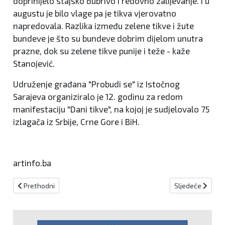
doprinijelo stajsko đubrivo i redovno zalijevanje. I u
augustu je bilo vlage pa je tikva vjerovatno
napredovala. Razlika između zelene tikve i žute
bundeve je što su bundeve dobrim dijelom unutra
prazne, dok su zelene tikve punije i teže - kaže
Stanojević.
Udruženje građana "Probudi se" iz Istočnog
Sarajeva organiziralo je 12. godinu za redom
manifestaciju "Dani tikve", na kojoj je sudjelovalo 75
izlagača iz Srbije, Crne Gore i BiH.
artinfo.ba
Prethodni članak: Blažena Djevica Marija od krunice
Sljedeći članak:
Prethodni
Sljedeće