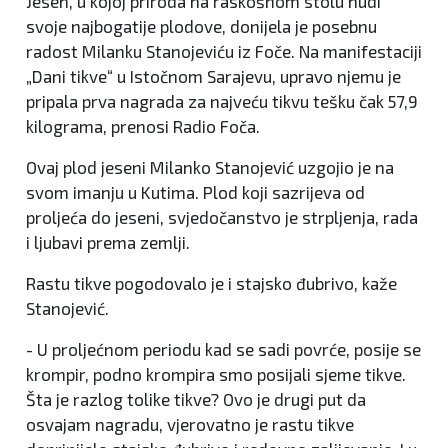
Jesen, u kojoj priroda na raskošnom stolu nudi
svoje najbogatije plodove, donijela je posebnu
radost Milanku Stanojeviću iz Foče. Na manifestaciji
„Dani tikve“ u Istočnom Sarajevu, upravo njemu je
pripala prva nagrada za najveću tikvu tešku čak 57,9
kilograma, prenosi Radio Foča.
Ovaj plod jeseni Milanko Stanojević uzgojio je na
svom imanju u Kutima. Plod koji sazrijeva od
proljeća do jeseni, svjedočanstvo je strpljenja, rada
i ljubavi prema zemlji.
Rastu tikve pogodovalo je i stajsko đubrivo, kaže
Stanojević.
- U proljećnom periodu kad se sadi povrće, posije se
krompir, podno krompira smo posijali sjeme tikve.
Šta je razlog tolike tikve? Ovo je drugi put da
osvajam nagradu, vjerovatno je rastu tikve