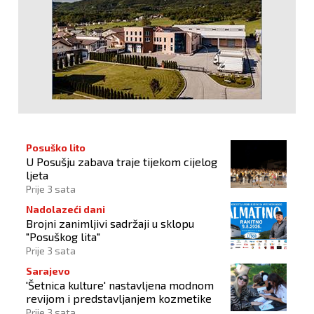
Posuško lito
U Posušju zabava traje tijekom cijelog
ljeta
Prije 3 sata
Nadolazeći dani
Brojni zanimljivi sadržaji u sklopu
"Posuškog lita"
Prije 3 sata
Sarajevo
'Šetnica kulture' nastavljena modnom
revijom i predstavljanjem kozmetike
Prije 3 sata