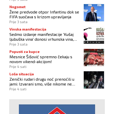
Nogomet
Žene predvode otpor Infantinu dok se
FIFA suočava s krizom upravljanja
Prije 3 sata
Vinska manifestacija
Sedmo izdanje manifestacije 'Kušaj
ljubuška vina' donosi vrhunska vina,
gastronomiju i glazbu
Prije 3 sata
Popusti za kupce
Mesnice Šišović spremno čekaju s
novom vikend-akcijom!
Prije 4 sati
Loša situacija
Zenički rudari drugu noć prenoćili u
jami: Izvarani smo, više nikome ne
vjerujemo
Prije 4 sati