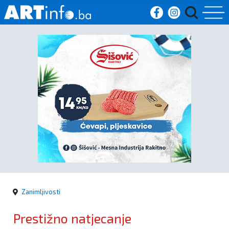
Početna
Vijesti
Sport
Kultura
Crna
kronika
Zanimljivosti
Politika
Prestižno natjecanje
Zanimljivosti