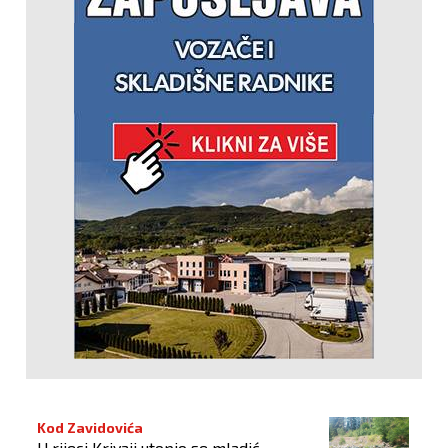
Kod Zavidovića
U rijeci Krivaji utopio se mladić