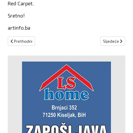
Red Carpet.
Sretno!
artinfo.ba
Prethodni članak: Kard. Puljić proslavio 80. rođendan u Selnici
Sljedeći članak: 
Prethodni
Sljedeće