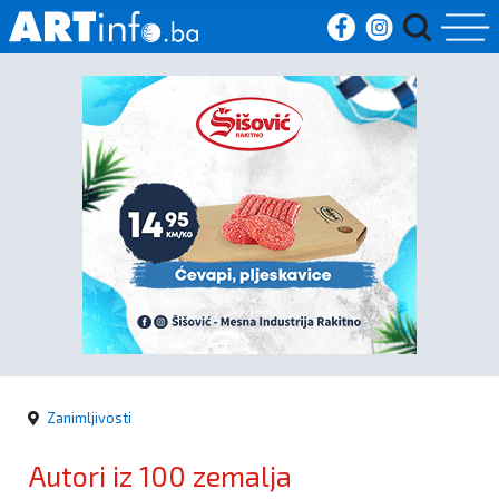
Početna
Vijesti
Sport
Kultura
Crna
kronika
Zanimljivosti
Politika
Autori iz 100 zemalja
Zanimljivosti