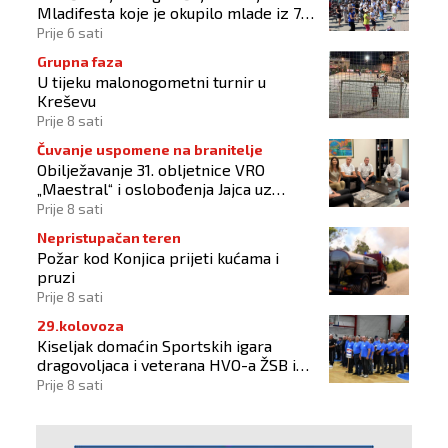
Mladifesta koje je okupilo mlade iz 73
zemlje svijeta
Prije 6 sati
Grupna faza
U tijeku malonogometni turnir u
Kreševu
Prije 8 sati
Čuvanje uspomene na branitelje
Obilježavanje 31. obljetnice VRO
„Maestral“ i oslobođenja Jajca uz
pokroviteljstvo HNS-a BiH
Prije 8 sati
Nepristupačan teren
Požar kod Konjica prijeti kućama i
pruzi
Prije 8 sati
29.kolovoza
Kiseljak domaćin Sportskih igara
dragovoljaca i veterana HVO-a ŽSB i
Dana branitelja
Prije 8 sati