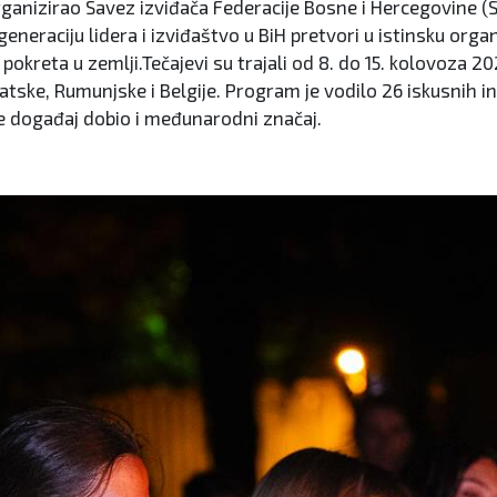
organizirao Savez izviđača Federacije Bosne i Hercegovine (S
eneraciju lidera i izviđaštvo u BiH pretvori u istinsku org
okreta u zemlji.Tečajevi su trajali od 8. do 15. kolovoza 20
tske, Rumunjske i Belgije. Program je vodilo 26 iskusnih in
je događaj dobio i međunarodni značaj.