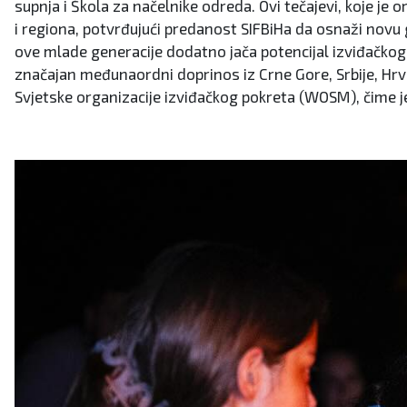
supnja i Škola za načelnike odreda. Ovi tečajevi, koje je 
i regiona, potvrđujući predanost SIFBiHa da osnaži novu g
ove mlade generacije dodatno jača potencijal izviđačkog p
značajan međunaordni doprinos iz Crne Gore, Srbije, Hrva
Svjetske organizacije izviđačkog pokreta (WOSM), čime 