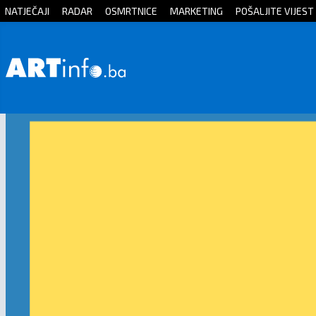
NATJEČAJI
RADAR
OSMRTNICE
MARKETING
POŠALJITE VIJEST
Početna
Vijesti
Sport
Kultura
Crna
kronika
Politika
Zanimljivosti