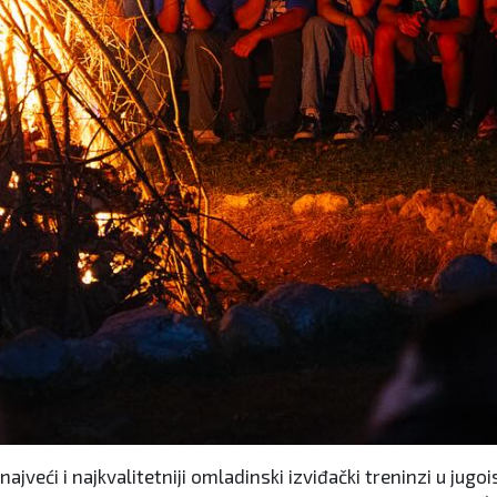
jveći i najkvalitetniji omladinski izviđački treninzi u jug