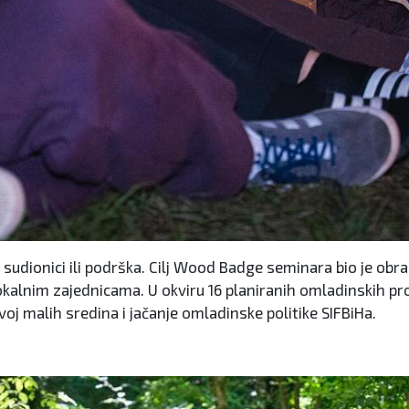
ao sudionici ili podrška. Cilj Wood Badge seminara bio je ob
 lokalnim zajednicama. U okviru 16 planiranih omladinskih pr
zvoj malih sredina i jačanje omladinske politike SIFBiHa.