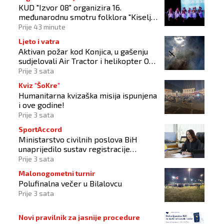
KUD "Izvor 08" organizira 16.
međunarodnu smotru folklora "Kiseljak
2026"
Prije 43 minute
Ljeto i vatra
Aktivan požar kod Konjica, u gašenju
sudjelovali Air Tractor i helikopter OS-
a BiH
Prije 3 sata
Kviz "ŠoKre"
Humanitarna kvizaška misija ispunjena
i ove godine!
Prije 3 sata
SportAccord
Ministarstvo civilnih poslova BiH
unaprijedilo sustav registracije
sportskih organizacija
Prije 3 sata
Malonogometni turnir
Polufinalna večer u Bilalovcu
Prije 3 sata
Novi pravilnik za jasnije procedure