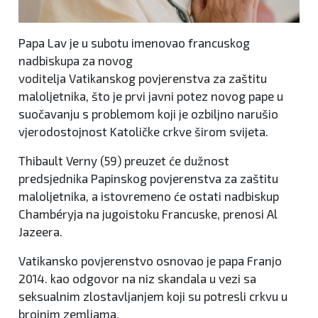
Papa Lav je u subotu imenovao francuskog
nadbiskupa za novog
voditelja Vatikanskog povjerenstva za zaštitu
maloljetnika, što je prvi javni potez novog pape u
suočavanju s problemom koji je ozbiljno narušio
vjerodostojnost Katoličke crkve širom svijeta.
Thibault Verny (59) preuzet će dužnost
predsjednika Papinskog povjerenstva za zaštitu
maloljetnika, a istovremeno će ostati nadbiskup
Chambéryja na jugoistoku Francuske, prenosi Al
Jazeera.
Vatikansko povjerenstvo osnovao je papa Franjo
2014. kao odgovor na niz skandala u vezi sa
seksualnim zlostavljanjem koji su potresli crkvu u
brojnim zemljama.