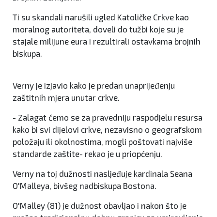
Ti su skandali narušili ugled Katoličke Crkve kao
moralnog autoriteta, doveli do tužbi koje su je
stajale milijune eura i rezultirali ostavkama brojnih
biskupa.
Verny je izjavio kako je predan unaprijeđenju
zaštitnih mjera unutar crkve.
- Zalagat ćemo se za pravedniju raspodjelu resursa
kako bi svi dijelovi crkve, nezavisno o geografskom
položaju ili okolnostima, mogli poštovati najviše
standarde zaštite- rekao je u priopćenju.
Verny na toj dužnosti nasljeđuje kardinala Seana
O'Malleya, bivšeg nadbiskupa Bostona.
O'Malley (81) je dužnost obavljao i nakon što je