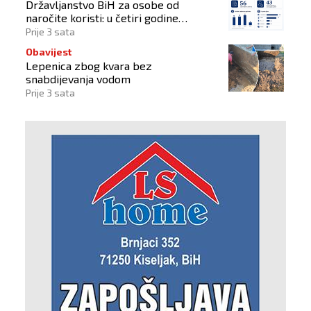
Državljanstvo BiH za osobe od
naročite koristi: u četiri godine
odobrena 43 zahtjeva
Prije 3 sata
Obavijest
Lepenica zbog kvara bez
snabdijevanja vodom
Prije 3 sata