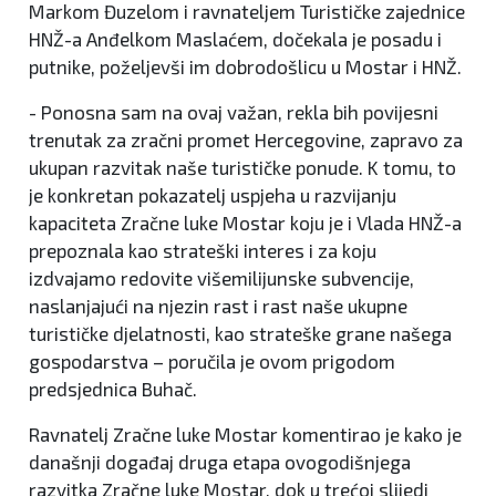
Markom Đuzelom i ravnateljem Turističke zajednice
HNŽ-a Anđelkom Maslaćem, dočekala je posadu i
putnike, poželjevši im dobrodošlicu u Mostar i HNŽ.
- Ponosna sam na ovaj važan, rekla bih povijesni
trenutak za zračni promet Hercegovine, zapravo za
ukupan razvitak naše turističke ponude. K tomu, to
je konkretan pokazatelj uspjeha u razvijanju
kapaciteta Zračne luke Mostar koju je i Vlada HNŽ-a
prepoznala kao strateški interes i za koju
izdvajamo redovite višemilijunske subvencije,
naslanjajući na njezin rast i rast naše ukupne
turističke djelatnosti, kao strateške grane našega
gospodarstva – poručila je ovom prigodom
predsjednica Buhač.
Ravnatelj Zračne luke Mostar komentirao je kako je
današnji događaj druga etapa ovogodišnjega
razvitka Zračne luke Mostar, dok u trećoj slijedi