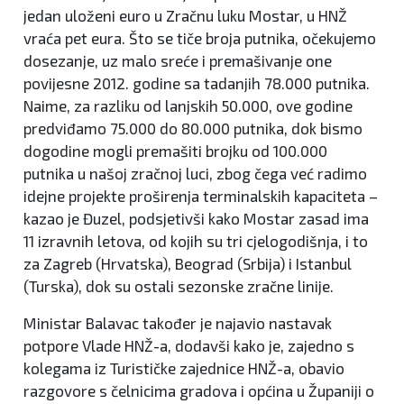
jedan uloženi euro u Zračnu luku Mostar, u HNŽ
vraća pet eura. Što se tiče broja putnika, očekujemo
dosezanje, uz malo sreće i premašivanje one
povijesne 2012. godine sa tadanjih 78.000 putnika.
Naime, za razliku od lanjskih 50.000, ove godine
predviđamo 75.000 do 80.000 putnika, dok bismo
dogodine mogli premašiti brojku od 100.000
putnika u našoj zračnoj luci, zbog čega već radimo
idejne projekte proširenja terminalskih kapaciteta –
kazao je Đuzel, podsjetivši kako Mostar zasad ima
11 izravnih letova, od kojih su tri cjelogodišnja, i to
za Zagreb (Hrvatska), Beograd (Srbija) i Istanbul
(Turska), dok su ostali sezonske zračne linije.
Ministar Balavac također je najavio nastavak
potpore Vlade HNŽ-a, dodavši kako je, zajedno s
kolegama iz Turističke zajednice HNŽ-a, obavio
razgovore s čelnicima gradova i općina u Županiji o