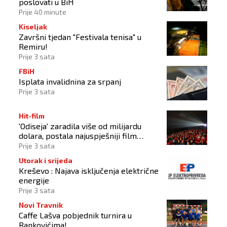
poslovati u BiH
Prije 40 minute
Kiseljak
Završni tjedan "Festivala tenisa" u
Remiru!
Prije 3 sata
FBiH
Isplata invalidnina za srpanj
Prije 3 sata
Hit-film
'Odiseja' zaradila više od milijardu
dolara, postala najuspješniji film
Christophera Nolana
Prije 3 sata
Utorak i srijeda
Kreševo : Najava isključenja električne
energije
Prije 3 sata
Novi Travnik
Caffe Lašva pobjednik turnira u
Rankovićima!