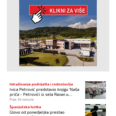
Istraživanje podrijetla i rodoslovlja
Ivica Petrović predstavio knjigu 'Naša
priča - Petrovići iz sela Ravan u
Busovači'
Prije 34 minute
Španjolska tvrtka
Glovo od ponedjeljka prestao