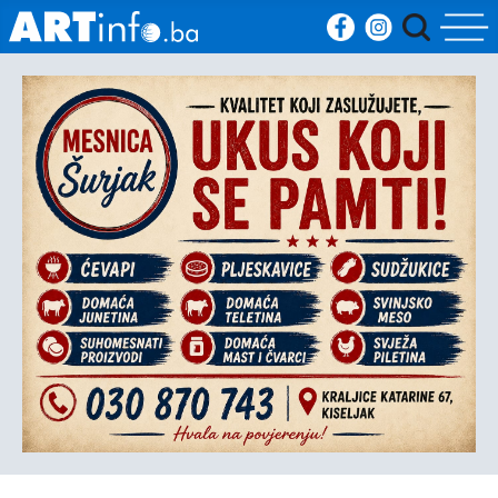
Početna
Vijesti
Sport
Kultura
Crna
kronika
Politika
Zanimljivosti