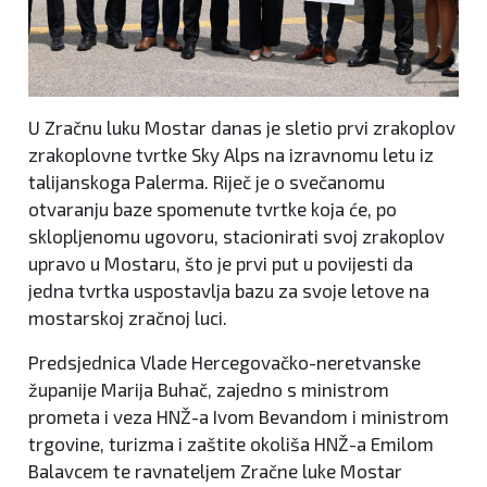
U Zračnu luku Mostar danas je sletio prvi zrakoplov
zrakoplovne tvrtke Sky Alps na izravnomu letu iz
talijanskoga Palerma. Riječ je o svečanomu
otvaranju baze spomenute tvrtke koja će, po
sklopljenomu ugovoru, stacionirati svoj zrakoplov
upravo u Mostaru, što je prvi put u povijesti da
jedna tvrtka uspostavlja bazu za svoje letove na
mostarskoj zračnoj luci.
Predsjednica Vlade Hercegovačko-neretvanske
županije Marija Buhač, zajedno s ministrom
prometa i veza HNŽ-a Ivom Bevandom i ministrom
trgovine, turizma i zaštite okoliša HNŽ-a Emilom
Balavcem te ravnateljem Zračne luke Mostar