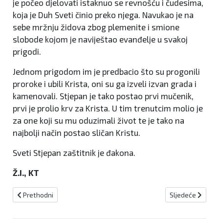
je počeo djelovati istaknuo se revnošću i čudesima,
koja je Duh Sveti činio preko njega. Navukao je na
sebe mržnju židova zbog plemenite i smione
slobode kojom je naviještao evanđelje u svakoj
prigodi.
Jednom prigodom im je predbacio što su progonili
proroke i ubili Krista, oni su ga izveli izvan grada i
kamenovali. Stjepan je tako postao prvi mučenik,
prvi je prolio krv za Krista. U tim trenutcim molio je
za one koji su mu oduzimali život te je tako na
najbolji način postao sličan Kristu.
Sveti Stjepan zaštitnik je đakona.
Ž.I., KT
Prethodni članak: Razvijen novi lijek za kronične bolove u trbuhu, 
Sljedeći članak:
Prethodni
Sljedeće