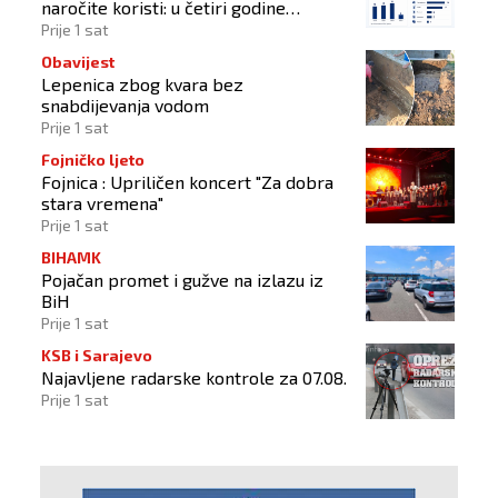
naročite koristi: u četiri godine
odobrena 43 zahtjeva
Prije 1 sat
Obavijest
Lepenica zbog kvara bez
snabdijevanja vodom
Prije 1 sat
Fojničko ljeto
Fojnica : Upriličen koncert "Za dobra
stara vremena"
Prije 1 sat
BIHAMK
Pojačan promet i gužve na izlazu iz
BiH
Prije 1 sat
KSB i Sarajevo
Najavljene radarske kontrole za 07.08.
Prije 1 sat