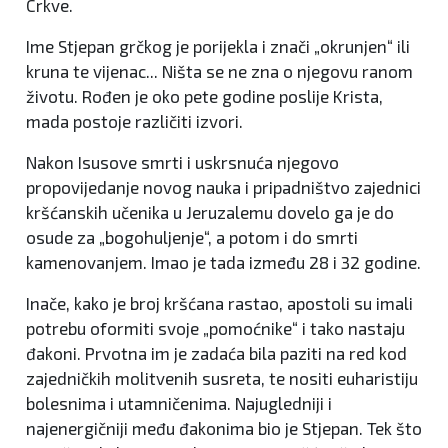
Crkve.
Ime Stjepan grčkog je porijekla i znači „okrunjen“ ili
kruna te vijenac... Ništa se ne zna o njegovu ranom
životu. Rođen je oko pete godine poslije Krista,
mada postoje različiti izvori.
Nakon Isusove smrti i uskrsnuća njegovo
propovijedanje novog nauka i pripadništvo zajednici
kršćanskih učenika u Jeruzalemu dovelo ga je do
osude za „bogohuljenje“, a potom i do smrti
kamenovanjem. Imao je tada između 28 i 32 godine.
Inače, kako je broj kršćana rastao, apostoli su imali
potrebu oformiti svoje „pomoćnike“ i tako nastaju
đakoni. Prvotna im je zadaća bila paziti na red kod
zajedničkih molitvenih susreta, te nositi euharistiju
bolesnima i utamničenima. Najugledniji i
najenergičniji među đakonima bio je Stjepan. Tek što