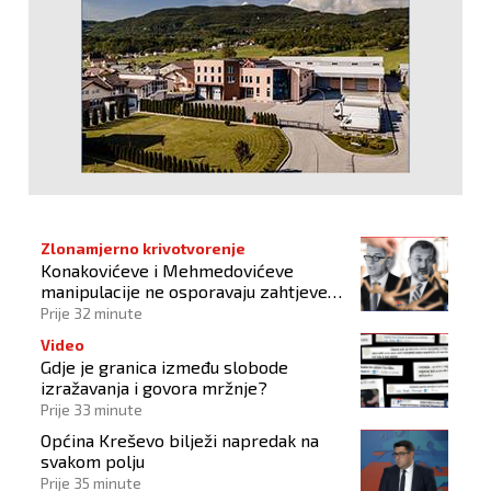
Zlonamjerno krivotvorenje
Konakovićeve i Mehmedovićeve
manipulacije ne osporavaju zahtjeve
Hrvata
Prije 32 minute
Video
Gdje je granica između slobode
izražavanja i govora mržnje?
Prije 33 minute
Općina Kreševo bilježi napredak na
svakom polju
Prije 35 minute