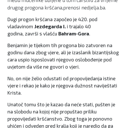
među mučenike ubijene u tom carstvu za vrijeme
drugog progona kršćana,prenosi nedjelja.ba.
Dugi progon kršćana započeo je 420. pod
vladavinom
Jezdegarda I.
i trajalo 40
godina, završi s vlašću
Bahram-Gora
.
Benjamin je tijekom tih progona bio zatvoren na
godinu dana zbog vjere, ali je izaslanik bizantijskog
cara uspio isposlovati njegovo oslobođenje pod
uvjetom da više ne govori o vjeri.
No, on nije želio odustati od propovijedanja istine
vjere i rekao je kako je njegova dužnost naviještati
Krista.
Unatoč tomu što je kazao da neće stati, pušten je
na slobodu na kojoj nije propuštao priliku
propovijedati kršćanstvo. Zbog toga je ponovno
uhićen i odveden pred kralja koji je naredio da ga