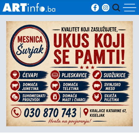
Početna
Vijesti
Sport
Kultura
Crna
kronika
Politika
Zanimljivosti