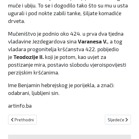
muče i ubiju. To se i dogodilo tako što su mu u usta
ugurali i pod nokte zabili tanke, šiljate komadiće
drveta.
Mučeništvo je podnio oko 424. u prva dva tjedna
vladavine Jezdegardova sina
Varanesa V.
, a tog
vladara progonitelja kršćanstva 422. pobijedio
je
Teodozije II.
koji je potom, kao uvjet za
postizanje mira, postavio slobodu vjeroispovijesti
perzijskim kršćanima.
Ime Benjamin hebrejskog je porijekla, a znači:
odabrani, ljubljeni sin.
artinfo.ba
Prethodni članak: Dogodilo se na današnji dan
Sljedeći članak:
Prethodni
Sljedeće