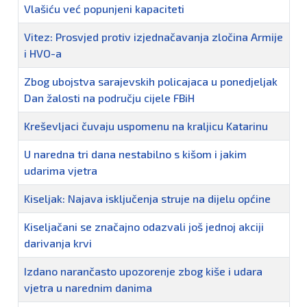
Vlašiću već popunjeni kapaciteti
Vitez: Prosvjed protiv izjednačavanja zločina Armije
i HVO-a
Zbog ubojstva sarajevskih policajaca u ponedjeljak
Dan žalosti na području cijele FBiH
Kreševljaci čuvaju uspomenu na kraljicu Katarinu
U naredna tri dana nestabilno s kišom i jakim
udarima vjetra
Kiseljak: Najava isključenja struje na dijelu općine
Kiseljačani se značajno odazvali još jednoj akciji
darivanja krvi
Izdano narančasto upozorenje zbog kiše i udara
vjetra u narednim danima