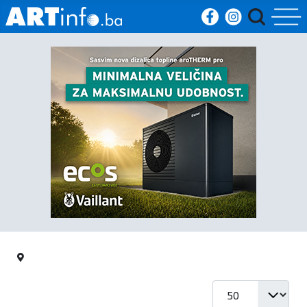
Početna
Vijesti
Sport
Kultura
Crna
kronika
Politika
Prikaz #
Zanimljivosti