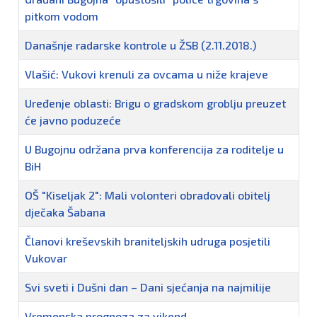
pitkom vodom
Današnje radarske kontrole u ŽSB (2.11.2018.)
Vlašić: Vukovi krenuli za ovcama u niže krajeve
Uređenje oblasti: Brigu o gradskom groblju preuzet
će javno poduzeće
U Bugojnu održana prva konferencija za roditelje u
BiH
OŠ "Kiseljak 2": Mali volonteri obradovali obitelj
dječaka Šabana
Članovi kreševskih braniteljskih udruga posjetili
Vukovar
Svi sveti i Dušni dan – Dani sjećanja na najmilije
Vremenska prognoza za vikend