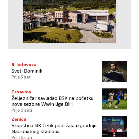
8. kolovoza
Sveti Dominik
Prije 5 sati
Grbavica
Željezničar savladao BSK na početku
nove sezone Wwin lige BiH
Prije 6 sati
Zenica
Skupština NK Čelik podržala izgradnju
Nacionalnog stadiona
Prije 6 sati