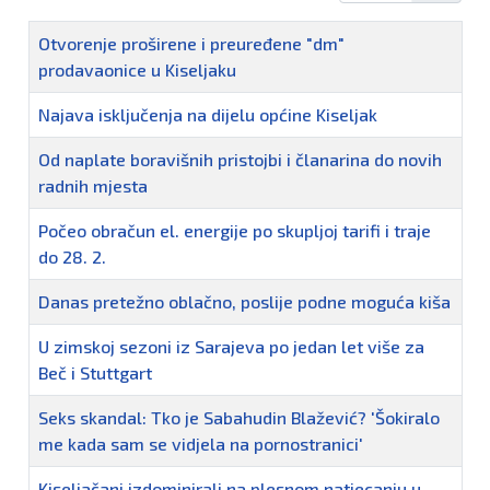
Naziv
Otvorenje proširene i preuređene "dm"
prodavaonice u Kiseljaku
Najava isključenja na dijelu općine Kiseljak
Od naplate boravišnih pristojbi i članarina do novih
radnih mjesta
Počeo obračun el. energije po skupljoj tarifi i traje
do 28. 2.
Danas pretežno oblačno, poslije podne moguća kiša
U zimskoj sezoni iz Sarajeva po jedan let više za
Beč i Stuttgart
Seks skandal: Tko je Sabahudin Blažević? 'Šokiralo
me kada sam se vidjela na pornostranici'
Kiseljačani izdominirali na plesnom natjecanju u