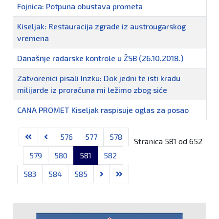
Fojnica: Potpuna obustava prometa
Kiseljak: Restauracija zgrade iz austrougarskog
vremena
Današnje radarske kontrole u ŽSB (26.10.2018.)
Zatvorenici pisali Inzku: Dok jedni te isti kradu
milijarde iz proračuna mi ležimo zbog siće
CANA PROMET Kiseljak raspisuje oglas za posao
Članci
576
577
578
Stranica 581 od 652
579
580
581
582
583
584
585