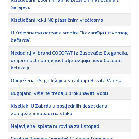
Sarajevu
Kiseljačani rekli NE plastičnim vrećicama
U Krčevinama održana smotra “Kazanđija i izvornog
bečarca”
Nedodirljivi brand COCOPAT iz Busovače: Elegancija,
umjerenost i otmjenost utjelovljuju novu Cocopat
kolekciju
Obilježena 25. godišnjica stradanja Hrvata Vareša
Bugojanci više ne trebaju prokuhavati vodu
Kiseljak: U Zabrđu u posljednjih deset dana
zabilježeni napadi na stoku
Najavljena isplata mirovina za listopad
Građani Bugojna ”opustošili” police trgovina s