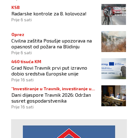
KSB
Radarske kontrole za 8. kolovoza!
Prije 6 sati
Oprez
Civilna zaštita Posušje upozorava na
opasnost od požara na Blidinju
Prije 6 sati
460 tisuća KM
Grad Novi Travnik prvi put izravno
dobio sredstva Europske unije
Prije 16 sati
"Investiranje u Travnik, investiranje u
Dani dijaspore Travnik 2026: Održan
budućnost"
susret gospodarstvenika
Prije 16 sati