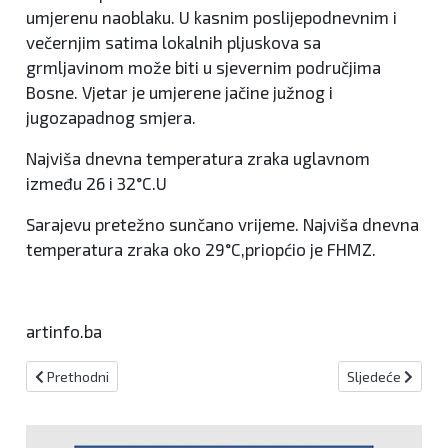
umjerenu naoblaku. U kasnim poslijepodnevnim i
večernjim satima lokalnih pljuskova sa
grmljavinom može biti u sjevernim područjima
Bosne. Vjetar je umjerene jačine južnog i
jugozapadnog smjera.
Najviša dnevna temperatura zraka uglavnom
između 26 i 32°C.U
Sarajevu pretežno sunčano vrijeme. Najviša dnevna
temperatura zraka oko 29°C,priopćio je FHMZ.
artinfo.ba
Prethodni članak: Radarske kontrole za 14.06.
Sljedeći članak:
Prethodni
Sljedeće