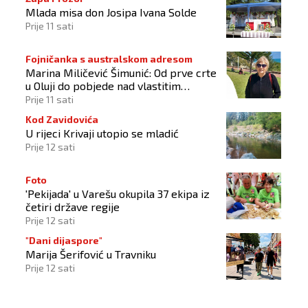
Mlada misa don Josipa Ivana Solde
Prije 11 sati
Fojničanka s australskom adresom
Marina Miličević Šimunić: Od prve crte
u Oluji do pobjede nad vlastitim
„olujama“
Prije 11 sati
Kod Zavidovića
U rijeci Krivaji utopio se mladić
Prije 12 sati
Foto
'Pekijada' u Varešu okupila 37 ekipa iz
četiri države regije
Prije 12 sati
"Dani dijaspore"
Marija Šerifović u Travniku
Prije 12 sati