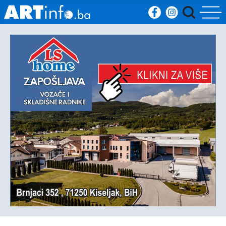
Početna
Vijesti
Sport
Kultura
Crna
kronika
Politika
Zanimljivosti