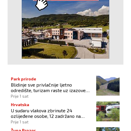
Park prirode
Blidinje sve privlačnije ljetno
odredište, turizam raste uz izazove
očuvanja prirode
Prije 1 sat
Hrvatska
U sudaru vlakova zbrinute 24
ozlijeđene osobe, 12 zadržano na
liječenju
Prije 1 sat
Župa Prozor