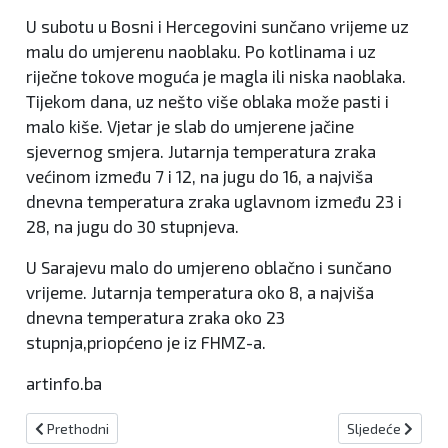
U subotu u Bosni i Hercegovini sunčano vrijeme uz
malu do umjerenu naoblaku. Po kotlinama i uz
riječne tokove moguća je magla ili niska naoblaka.
Tijekom dana, uz nešto više oblaka može pasti i
malo kiše. Vjetar je slab do umjerene jačine
sjevernog smjera. Jutarnja temperatura zraka
većinom između 7 i 12, na jugu do 16, a najviša
dnevna temperatura zraka uglavnom između 23 i
28, na jugu do 30 stupnjeva.
U Sarajevu malo do umjereno oblačno i sunčano
vrijeme. Jutarnja temperatura oko 8, a najviša
dnevna temperatura zraka oko 23
stupnja,priopćeno je iz FHMZ-a.
artinfo.ba
Prethodni članak: Najavljene radarske kontrole za 13.06.
Sljedeći članak: 
Prethodni
Sljedeće