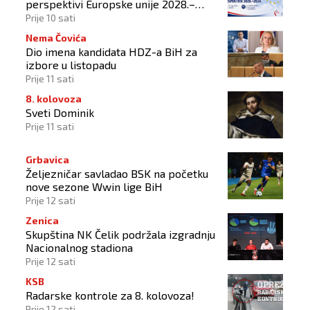
perspektivi Europske unije 2028.–
2034.
Prije 10 sati
Nema Čovića
Dio imena kandidata HDZ-a BiH za
izbore u listopadu
Prije 11 sati
8. kolovoza
Sveti Dominik
Prije 11 sati
Grbavica
Željezničar savladao BSK na početku
nove sezone Wwin lige BiH
Prije 12 sati
Zenica
Skupština NK Čelik podržala izgradnju
Nacionalnog stadiona
Prije 12 sati
KSB
Radarske kontrole za 8. kolovoza!
Prije 12 sati