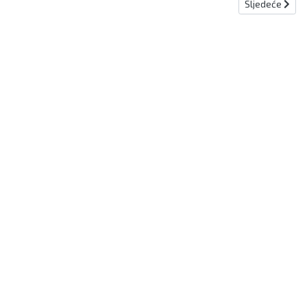
Sljedeći članak
Sljedeće