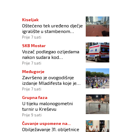
Kiseljak
Oštećeno tek uređeno dječje
igralište u stambenom
naselju
Prije 7 sati
SKB Mostar
Vozač podlegao ozljedama
nakon sudara kod
Tomislavgrada
Prije 7 sati
Međugorje
Završeno je ovogodišnje
izdanje Mladifesta koje je
okupilo mlade iz 73 zemlje
Prije 7 sati
svijeta
Grupna faza
U tijeku malonogometni
turnir u Kreševu
Prije 9 sati
Čuvanje uspomene na
Obilježavanje 31. obljetnice
branitelje