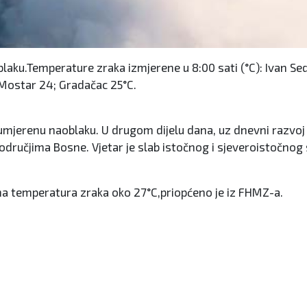
aku.Temperature zraka izmjerene u 8:00 sati (°C): Ivan Sedlo
3; Mostar 24; Gradačac 25°C.
mjerenu naoblaku. U drugom dijelu dana, uz dnevni razvoj n
područjima Bosne. Vjetar je slab istočnog i sjeveroistočn
a temperatura zraka oko 27°C,priopćeno je iz FHMZ-a.