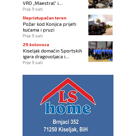
VRO „Maestral“ i
oslobođenja Jajca uz
Prije 9 sati
pokroviteljstvo HNS-a BiH
Nepristupačan teren
Požar kod Konjica prijeti
kućama i pruzi
Prije 9 sati
29.kolovoza
Kiseljak domaćin Sportskih
igara dragovoljaca i
veterana HVO-a ŽSB i Dana
Prije 9 sati
branitelja